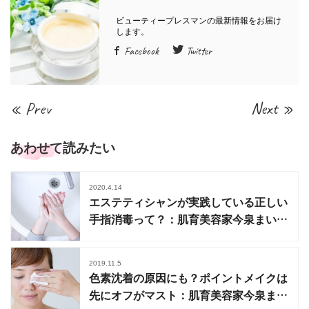
Facebook
Twitter
« Prev
Next »
あわせて読みたい
2020.4.14
エステティシャンが実践している正しい
手指消毒って？：肌育美容家今泉まいこ
の見直すスキンケア
2019.11.5
色素沈着の原因にも？ポイントメイクは
先にオフがマスト：肌育美容家今泉まい