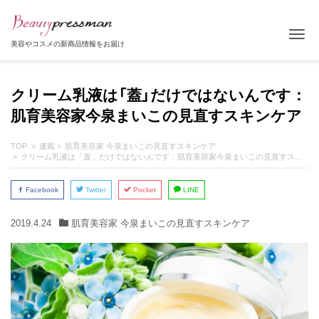
Tog
美容やコスメの新商品情報をお届け
クリーム乳液は「蓋」だけではないんです：
肌育美容家今泉まいこの見直すスキンケア
TOP
連載
肌育美容家 今泉まいこの見直すスキンケア
クリーム乳液は「蓋」だけではないんです：肌育美容家今泉まいこの見直すスキンケア
Facebook
Twitter
Pocket
LINE
2019.4.24
肌育美容家 今泉まいこの見直すスキンケア