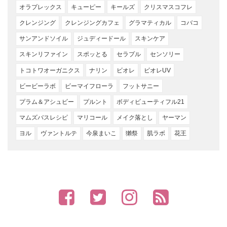
オラプレックス
キューピー
キールズ
クリスマスコフレ
クレンジング
クレンジングカフェ
グラマティカル
コバコ
サンアンドソイル
ジュディードール
スキンケア
スキンリファイン
スポッとる
セラプル
センソリー
トコトワオーガニクス
ナリン
ビオレ
ビオレUV
ビービーラボ
ビーマイフローラ
フットサニー
プラム＆アシュビー
プルント
ボディビューティフル21
マムズバスレシピ
マリコール
メイク落とし
ヤーマン
ヨル
ヴァントルテ
今泉まいこ
獺祭
肌ラボ
花王