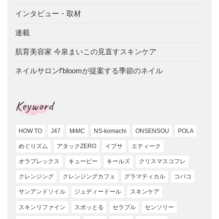
インタビュー・取材
連載
肌育美容家 今泉まいこの見直すスキンケア
ネイルサロンf’bloomが提案する季節のネイル
Keyword
HOW TO
J47
MiMC
NS-komachi
ONSENSOU
POLA
めぐりズム
アタックZERO
イプサ
エティーク
オラプレックス
キューピー
キールズ
クリスマスコフレ
クレンジング
クレンジングカフェ
グラマティカル
コバコ
サンアンドソイル
ジュディードール
スキンケア
スキンリファイン
スポッとる
セラプル
センソリー