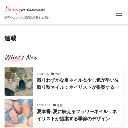
Tog
美容やコスメの新商品情報をお届け
連載
What’s New
2026.8.5
連載
残りわずかな夏ネイル＆少し気が早い先
取り秋ネイル：ネイリストが提案する季
節のデザイン
2026.7.10
連載
夏本番♪夏に映えるフラワーネイル：ネ
イリストが提案する季節のデザイン