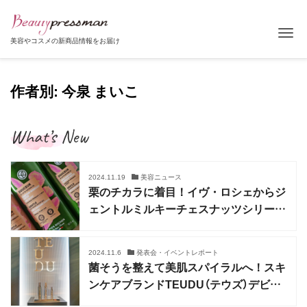
Tog
美容やコスメの新商品情報をお届け
作者別:
今泉 まいこ
What’s New
2024.11.19
美容ニュース
栗のチカラに着目！イヴ・ロシェからジ
ェントルミルキーチェスナッツシリーズ
登場
2024.11.6
発表会・イベントレポート
菌そうを整えて美肌スパイラルへ！スキ
ンケアブランドTEUDU（テウズ）デビュ
ー