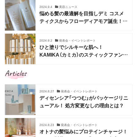
2024.9.4
美容ニュース
悩める髪の最適解を目指しデミ コスメ
ティクスからフローディアモア誕生！扱
いやすい髪へ
2024.9.2
発表会・イベントレポート
ひと塗りでシルキーな肌へ！
KAMIKA（カミカ）のスティックファンデ
がリニューアル
Articles
2024.8.27
発表会・イベントレポート
ディセンシア「つつむ」がパッケージリニ
ューアル！ 処方変更なしの理由とは？
2024.8.23
発表会・イベントレポート
オトナの髪悩みにプロテインチャージ！