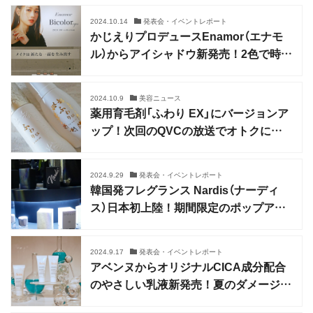
2024.10.14
発表会・イベントレポート
かじえりプロデュースEnamor（エナモ
ル）からアイシャドウ新発売！2色で時
短・簡単・オシャレ
2024.10.9
美容ニュース
薬用育毛剤「ふわり EX」にバージョンア
ップ！次回のQVCの放送でオトクに手
に入れよう
2024.9.29
発表会・イベントレポート
韓国発フレグランス Nardis（ナーディ
ス）日本初上陸！期間限定のポップアッ
プストアも
2024.9.17
発表会・イベントレポート
アベンヌからオリジナルCICA成分配合
のやさしい乳液新発売！夏のダメージ肌
をリカバー