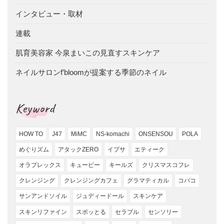
インタビュー・取材
連載
肌育美容家 今泉まいこの見直すスキンケア
ネイルサロンf’bloomが提案する季節のネイル
Keyword
HOW TO
J47
MiMC
NS-komachi
ONSENSOU
POLA
めぐりズム
アタックZERO
イプサ
エティーク
オラプレックス
キューピー
キールズ
クリスマスコフレ
クレンジング
クレンジングカフェ
グラマティカル
コバコ
サンアンドソイル
ジュディードール
スキンケア
スキンリファイン
スポッとる
セラプル
センソリー