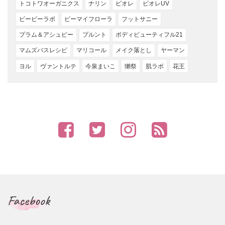
トコトワオーガニクス
ナリン
ビオレ
ビオレUV
ビービーラボ
ビーマイフローラ
フットサニー
プラム＆アシュビー
プルント
ボディビューティフル21
マムズバスレシピ
マリコール
メイク落とし
ヤーマン
ヨル
ヴァントルテ
今泉まいこ
獺祭
肌ラボ
花王
Facebook