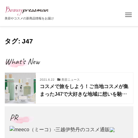
Tog
美容やコスメの新商品情報をお届け
タグ: J47
What’s New
2021.6.22
美容ニュース
コスメで旅をしよう！ご当地コスメが集
まったJ47で大好きな地域に想いを馳せ
て
PR