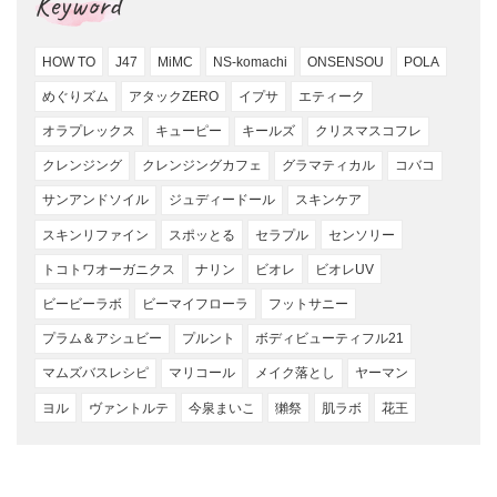
Keyword
HOW TO
J47
MiMC
NS-komachi
ONSENSOU
POLA
めぐりズム
アタックZERO
イプサ
エティーク
オラプレックス
キューピー
キールズ
クリスマスコフレ
クレンジング
クレンジングカフェ
グラマティカル
コバコ
サンアンドソイル
ジュディードール
スキンケア
スキンリファイン
スポッとる
セラプル
センソリー
トコトワオーガニクス
ナリン
ビオレ
ビオレUV
ビービーラボ
ビーマイフローラ
フットサニー
プラム＆アシュビー
プルント
ボディビューティフル21
マムズバスレシピ
マリコール
メイク落とし
ヤーマン
ヨル
ヴァントルテ
今泉まいこ
獺祭
肌ラボ
花王