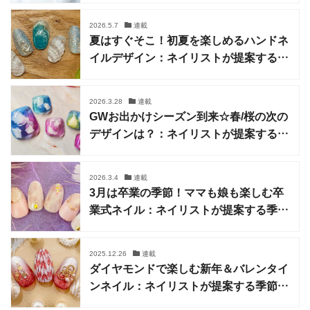
2026.5.7
連載
夏はすぐそこ！初夏を楽しめるハンドネ
イルデザイン：ネイリストが提案する季
節のデザイン
2026.3.28
連載
GWお出かけシーズン到来☆春/桜の次の
デザインは？：ネイリストが提案する季
節のデザイン
2026.3.4
連載
3月は卒業の季節！ママも娘も楽しむ卒
業式ネイル：ネイリストが提案する季節
のデザイン
2025.12.26
連載
ダイヤモンドで楽しむ新年＆バレンタイ
ンネイル：ネイリストが提案する季節の
デザイン