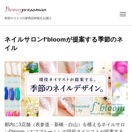
Tog
美容やコスメの新商品情報をお届け
ネイルサロンf’bloomが提案する季節のネ
イル
都内に3店舗（表参道・新橋・白山）を構えるネイルサロ
ンf’bloom（エフブルーム）の現役ネイリストが提案する