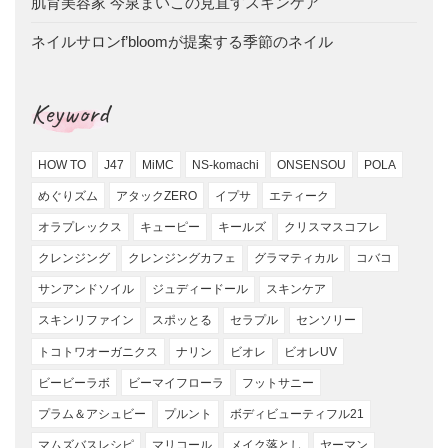
肌育美容家 今泉まいこの見直すスキンケア
ネイルサロンf’bloomが提案する季節のネイル
Keyword
HOW TO
J47
MiMC
NS-komachi
ONSENSOU
POLA
めぐりズム
アタックZERO
イプサ
エティーク
オラプレックス
キューピー
キールズ
クリスマスコフレ
クレンジング
クレンジングカフェ
グラマティカル
コバコ
サンアンドソイル
ジュディードール
スキンケア
スキンリファイン
スポッとる
セラプル
センソリー
トコトワオーガニクス
ナリン
ビオレ
ビオレUV
ビービーラボ
ビーマイフローラ
フットサニー
プラム＆アシュビー
プルント
ボディビューティフル21
マムズバスレシピ
マリコール
メイク落とし
ヤーマン