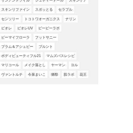
サンアンドソイル
ジュディードール
スキンケア
スキンリファイン
スポッとる
セラプル
センソリー
トコトワオーガニクス
ナリン
ビオレ
ビオレUV
ビービーラボ
ビーマイフローラ
フットサニー
プラム＆アシュビー
プルント
ボディビューティフル21
マムズバスレシピ
マリコール
メイク落とし
ヤーマン
ヨル
ヴァントルテ
今泉まいこ
獺祭
肌ラボ
花王