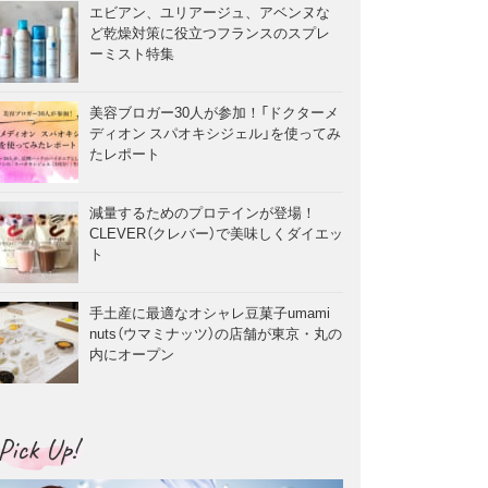
エビアン、ユリアージュ、アベンヌな
ど乾燥対策に役立つフランスのスプレ
ーミスト特集
美容ブロガー30人が参加！「ドクターメ
ディオン スパオキシジェル」を使ってみ
たレポート
減量するためのプロテインが登場！
CLEVER（クレバー）で美味しくダイエッ
ト
手土産に最適なオシャレ豆菓子umami
nuts（ウマミナッツ）の店舗が東京・丸の
内にオープン
Pick Up!