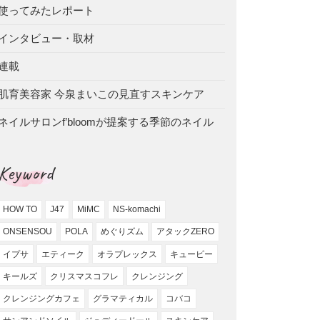
使ってみたレポート
インタビュー・取材
連載
肌育美容家 今泉まいこの見直すスキンケア
ネイルサロンf’bloomが提案する季節のネイル
Keyword
HOW TO
J47
MiMC
NS-komachi
ONSENSOU
POLA
めぐりズム
アタックZERO
イプサ
エティーク
オラプレックス
キューピー
キールズ
クリスマスコフレ
クレンジング
クレンジングカフェ
グラマティカル
コバコ