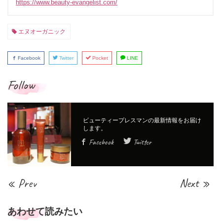
https://www.beauty-evangelist.com/
エヌオーガニック
Facebook
Twitter
Pocket
LINE
Follow
Facebook
Twitter
« Prev
Next »
あわせて読みたい