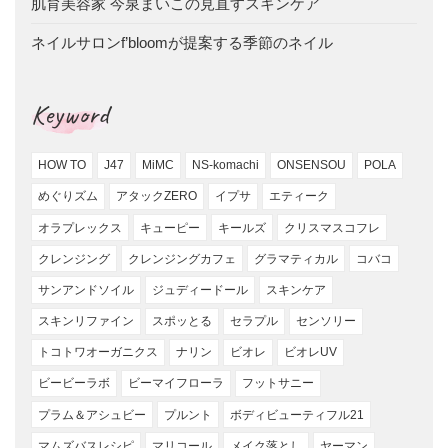
肌育美容家 今泉まいこの見直すスキンケア
ネイルサロンf’bloomが提案する季節のネイル
Keyword
HOW TO
J47
MiMC
NS-komachi
ONSENSOU
POLA
めぐりズム
アタックZERO
イプサ
エティーク
オラプレックス
キューピー
キールズ
クリスマスコフレ
クレンジング
クレンジングカフェ
グラマティカル
コバコ
サンアンドソイル
ジュディードール
スキンケア
スキンリファイン
スポッとる
セラプル
センソリー
トコトワオーガニクス
ナリン
ビオレ
ビオレUV
ビービーラボ
ビーマイフローラ
フットサニー
プラム＆アシュビー
プルント
ボディビューティフル21
マムズバスレシピ
マリコール
メイク落とし
ヤーマン