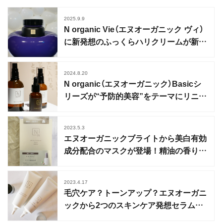
2025.9.9
N organic Vie（エヌオーガニック ヴィ）
に新発想のふっくらハリクリームが新登
場
2024.8.20
N organic（エヌオーガニック）Basicシ
リーズが“予防的美容”をテーマにリニュ
ーアル
2023.5.3
エヌオーガニックブライトから美白有効
成分配合のマスクが登場！精油の香りに
も注目
2023.4.17
毛穴ケア？トーンアップ？エヌオーガニ
ックから2つのスキンケア発想セラムUV
新発売