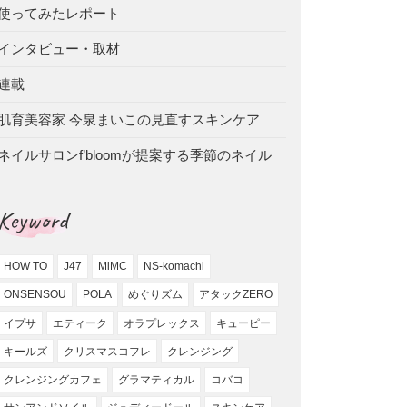
使ってみたレポート
インタビュー・取材
連載
肌育美容家 今泉まいこの見直すスキンケア
ネイルサロンf’bloomが提案する季節のネイル
Keyword
HOW TO
J47
MiMC
NS-komachi
ONSENSOU
POLA
めぐりズム
アタックZERO
イプサ
エティーク
オラプレックス
キューピー
キールズ
クリスマスコフレ
クレンジング
クレンジングカフェ
グラマティカル
コバコ