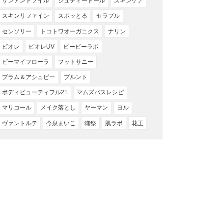
サンアンドソイル
ジュディードール
スキンケア
スキンリファイン
スポッとる
セラプル
センソリー
トコトワオーガニクス
ナリン
ビオレ
ビオレUV
ビービーラボ
ビーマイフローラ
フットサニー
プラム＆アシュビー
プルント
ボディビューティフル21
マムズバスレシピ
マリコール
メイク落とし
ヤーマン
ヨル
ヴァントルテ
今泉まいこ
獺祭
肌ラボ
花王