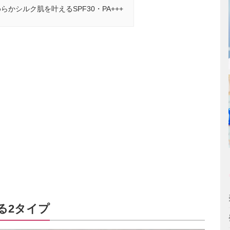
かシルク肌を叶えるSPF30・PA+++
べる2タイプ