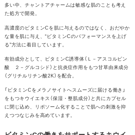
多い中、チャントアチャームは敏感な肌のことも考え
た処方で開発。
高濃度のビタミンCを肌に与えるのではなく、おだやか
な量を肌に与え、“ビタミンCのパフォーマンスを上げ
る”方法に着目しています。
有効成分として、ビタミンC誘導体（Ｌ－アスコルビン
酸 ２－グルコシド）と抗炎症作用をもつ甘草由来成分
（グリチルリチン酸2K）を配合。
「ビタミンCをメラノサイトへスムーズに届ける働き」
をもつキウイエキス（保湿・整肌成分）と共にカプセル
に閉じ込め、リポソーム化することで肌への刺激を抑
えつつなじみを高めています。
ビタミンCの働きをサポートするキウイ