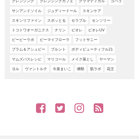
クレンジング
クレンジングカフェ
グラマティカル
コバコ
サンアンドソイル
ジュディードール
スキンケア
スキンリファイン
スポッとる
セラプル
センソリー
トコトワオーガニクス
ナリン
ビオレ
ビオレUV
ビービーラボ
ビーマイフローラ
フットサニー
プラム＆アシュビー
プルント
ボディビューティフル21
マムズバスレシピ
マリコール
メイク落とし
ヤーマン
ヨル
ヴァントルテ
今泉まいこ
獺祭
肌ラボ
花王