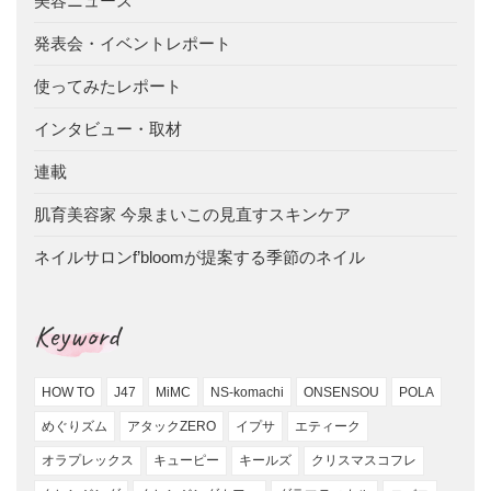
美容ニュース
発表会・イベントレポート
使ってみたレポート
インタビュー・取材
連載
肌育美容家 今泉まいこの見直すスキンケア
ネイルサロンf’bloomが提案する季節のネイル
Keyword
HOW TO
J47
MiMC
NS-komachi
ONSENSOU
POLA
めぐりズム
アタックZERO
イプサ
エティーク
オラプレックス
キューピー
キールズ
クリスマスコフレ