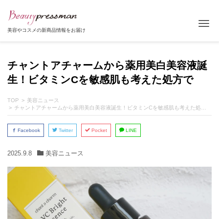
Tog
美容やコスメの新商品情報をお届け
チャントアチャームから薬用美白美容液誕
生！ビタミンCを敏感肌も考えた処方で
TOP
美容ニュース
チャントアチャームから薬用美白美容液誕生！ビタミンCを敏感肌も考えた処方で
Facebook
Twitter
Pocket
LINE
2025.9.8
美容ニュース