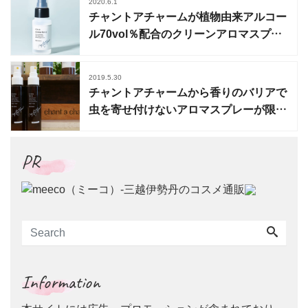
2020.6.1
チャントアチャームが植物由来アルコー
ル70vol％配合のクリーンアロマスプレ
ーを限定発売
2019.5.30
チャントアチャームから香りのバリアで
虫を寄せ付けないアロマスプレーが限定
発売
PR
Information