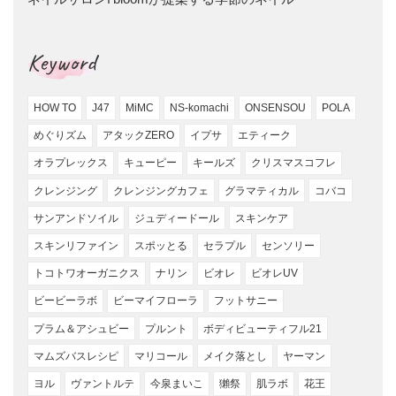
Keyword
HOW TO
J47
MiMC
NS-komachi
ONSENSOU
POLA
めぐりズム
アタックZERO
イプサ
エティーク
オラプレックス
キューピー
キールズ
クリスマスコフレ
クレンジング
クレンジングカフェ
グラマティカル
コバコ
サンアンドソイル
ジュディードール
スキンケア
スキンリファイン
スポッとる
セラプル
センソリー
トコトワオーガニクス
ナリン
ビオレ
ビオレUV
ビービーラボ
ビーマイフローラ
フットサニー
プラム＆アシュビー
プルント
ボディビューティフル21
マムズバスレシピ
マリコール
メイク落とし
ヤーマン
ヨル
ヴァントルテ
今泉まいこ
獺祭
肌ラボ
花王