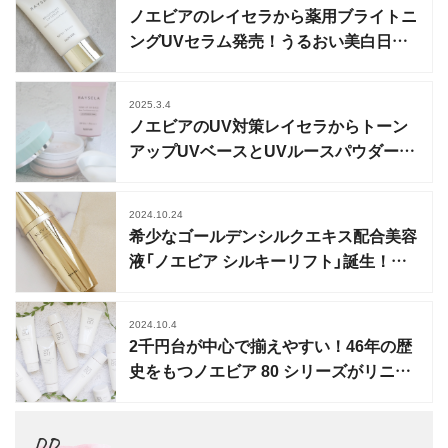
ノエビアのレイセラから薬用ブライトニ
ングUVセラム発売！うるおい美白日中
用美容液
2025.3.4
ノエビアのUV対策レイセラからトーン
アップUVベースとUVルースパウダーが
登場
2024.10.24
希少なゴールデンシルクエキス配合美容
液「ノエビア シルキーリフト」誕生！圧
倒的なめらかさ
2024.10.4
2千円台が中心で揃えやすい！46年の歴
史をもつノエビア 80 シリーズがリニュ
ーアル
PR