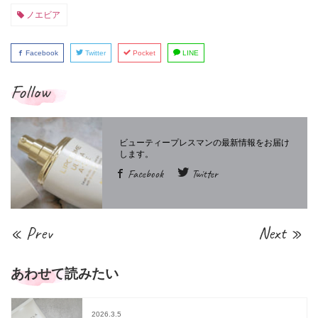
ノエビア
Facebook
Twitter
Pocket
LINE
Follow
Facebook
Twitter
« Prev
Next »
あわせて読みたい
2026.3.5