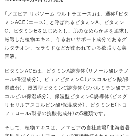
「ノエビア リポソーム ウルトラエース」は、通称「ビタ
ミンACE（エース）」と呼ばれるビタミンA、ビタミン
C、ビタミンEをはじめとし、肌のなめらかさを追求し
厳選した植物エキス、うるおいサポート成分であるグ
ルタチオン、セラミドなどが使われている欲張りな美
容液。
ビタミンACEは、ビタミンA誘導体（リノール酸レチノ
ール/保湿成分）、ピュアビタミンC（アスコルビン酸/保
湿成分）、浸透型ビタミンC誘導体（ジパルミチン酸アス
コルビル/保湿成分）、保湿型ビタミンC誘導体（ビスグ
リセリルアスコルビン酸/保湿成分）、ビタミンE（トコ
フェロール/製品の抗酸化成分）の5種類です。
そして、植物エキスは、ノエビアの自社農場「北海道暑
寒別岳パイロットファーム」で有機栽培されたウスベニ