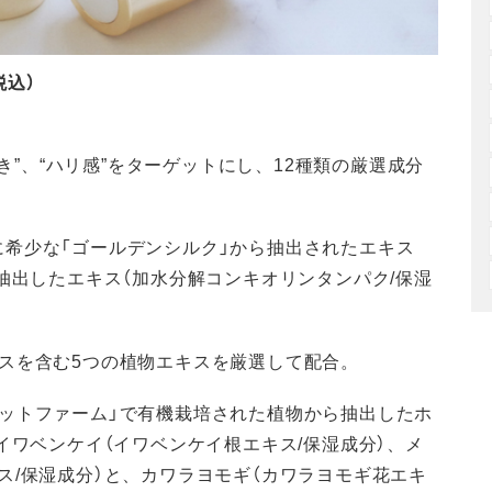
税込）
めき”、“ハリ感”をターゲットにし、12種類の厳選成分
希少な「ゴールデンシルク」から抽出されたエキス
抽出したエキス（加水分解コンキオリンタンパク/保湿
スを含む5つの植物エキスを厳選して配合。
ットファーム」で有機栽培された植物から抽出したホ
イワベンケイ（イワベンケイ根エキス/保湿成分）、メ
ス/保湿成分）と、カワラヨモギ（カワラヨモギ花エキ