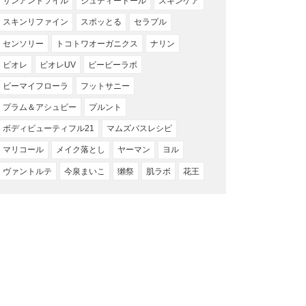
サンアンドソイル
ジュディードール
スキンケア
スキンリファイン
スポッとる
セラプル
センソリー
トコトワオーガニクス
ナリン
ビオレ
ビオレUV
ビービーラボ
ビーマイフローラ
フットサニー
プラム＆アシュビー
プルント
ボディビューティフル21
マムズバスレシピ
マリコール
メイク落とし
ヤーマン
ヨル
ヴァントルテ
今泉まいこ
獺祭
肌ラボ
花王