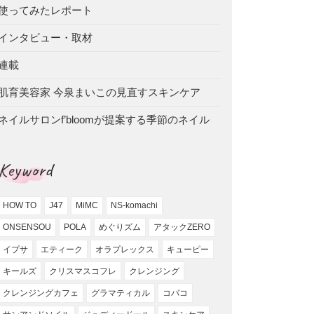
使ってみたレポート
インタビュー・取材
連載
肌育美容家 今泉まいこの見直すスキンケア
ネイルサロンf’bloomが提案する季節のネイル
Keyword
HOW TO
J47
MiMC
NS-komachi
ONSENSOU
POLA
めぐりズム
アタックZERO
イプサ
エティーク
オラプレックス
キューピー
キールズ
クリスマスコフレ
クレンジング
クレンジングカフェ
グラマティカル
コバコ