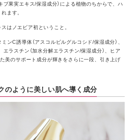
キブ果実エキス/保湿成分）による植物のちからで、ハ
くれます。
キスはノエビア初ということ。
ミンC誘導体（アスコルビルグルコシド/保湿成分）、
、エラスチン（加水分解エラスチン/保湿成分）、ヒア
いった美のサポート成分が輝きをさらに一段、引き上げ
ルクのように美しい肌へ導く成分