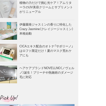
植物の力だけで挑む光ケア！アムリタ
ーラのUV美容クリームとサプリメント
がリニューアル
伊藤園発ジャスミンの香りに特化した
Crazy Jasmine（クレイジージャスミン）
本格始動
CICAエキス配合のオトナ「サボリーノ」
はロフト限定だけ！夏のマスク荒れケ
アにも
ヘアケアブランドNOVELLNO（ノヴェル
ノ）誕生！ブリーチや熱施術のダメージ
毛に対応
Pick Up!