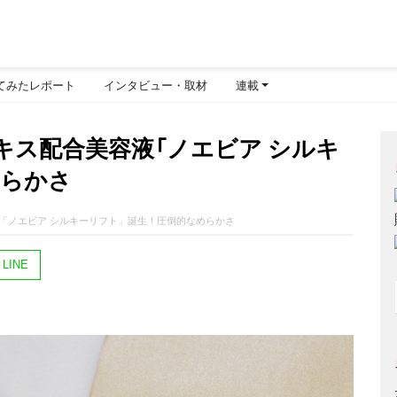
てみたレポート
インタビュー・取材
連載
キス配合美容液「ノエビア シルキ
めらかさ
「ノエビア シルキーリフト」誕生！圧倒的なめらかさ
LINE