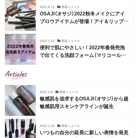
2022.8.13
美容ニュース
OSAJI（オサジ）2022秋冬メイクにアイ
ブロウアイテムが登場！アイ＆リップの
新色も
2022.3.23
美容ニュース
便利で肌にやさしい！2022年春発売泡
で出てくる洗顔フォーム（マリコール・
ファミュ・オサジ）
Articles
2022.2.9
美容ニュース
敏感肌を追求するOSAJI（オサジ）から超
敏感肌用スキンケアラインが誕生
2022.1.23
美容ニュース
いつもの自分の延長に新しい表情を発見