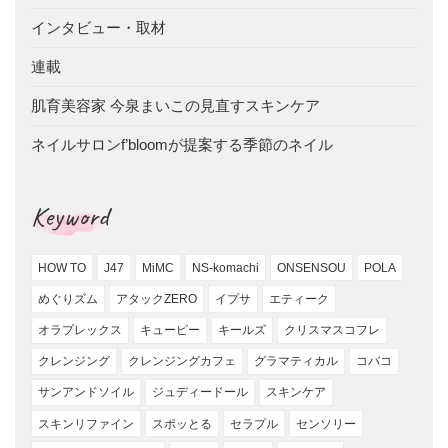
インタビュー・取材
連載
肌育美容家 今泉まいこの見直すスキンケア
ネイルサロンf’bloomが提案する季節のネイル
Keyword
HOW TO
J47
MiMC
NS-komachi
ONSENSOU
POLA
めぐりズム
アタックZERO
イプサ
エティーク
オラプレックス
キューピー
キールズ
クリスマスコフレ
クレンジング
クレンジングカフェ
グラマティカル
コバコ
サンアンドソイル
ジュディードール
スキンケア
スキンリファイン
スポッとる
セラプル
センソリー