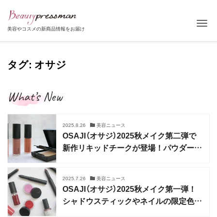
Tog
美容やコスメの新商品情報をお届け
タグ: オサジ
What’s New
2025.8.26
美容ニュース
OSAJI（オサジ）2025秋メイク第二弾で
新作リキッドチークが登場！パウダーも
リニューアル
2025.7.26
美容ニュース
OSAJI（オサジ）2025秋メイク第一弾！
シャドウスティックやネイルの限定色も
登場