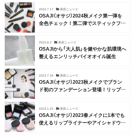
2024.7.17
美容ニュース
OSAJI（オサジ）2024秋メイク第一弾を
全色チェック！第二弾でスティックファ
ンデも登場
2023.8.2
美容ニュース
OSAJIから「大人肌」を健やかな肌環境へ
整えるエンリッチバイオオイル誕生
2023.7.19
美容ニュース
OSAJI（オサジ）2023秋メイクでブラン
ド初のファンデーション登場！リップ3
種もカラーが充実
2023.1.23
美容ニュース
OSAJI（オサジ）2023春メイクに1本でも
使えるリップライナーやアイシャドウベ
ースが新登場