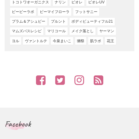
トコトワオーガニクス
ナリン
ビオレ
ビオレUV
ビービーラボ
ビーマイフローラ
フットサニー
プラム＆アシュビー
プルント
ボディビューティフル21
マムズバスレシピ
マリコール
メイク落とし
ヤーマン
ヨル
ヴァントルテ
今泉まいこ
獺祭
肌ラボ
花王
Facebook