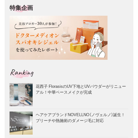
特集企画
Ranking
花西子 FlorasisのUV下地とUVパウダーがリニュー
アル！中華ベースメイクが完成
ヘアケアブランドNOVELLNO（ノヴェルノ）誕生！
ブリーチや熱施術のダメージ毛に対応