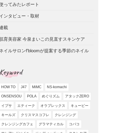
使ってみたレポート
インタビュー・取材
連載
肌育美容家 今泉まいこの見直すスキンケア
ネイルサロンf’bloomが提案する季節のネイル
Keyword
HOW TO
J47
MiMC
NS-komachi
ONSENSOU
POLA
めぐりズム
アタックZERO
イプサ
エティーク
オラプレックス
キューピー
キールズ
クリスマスコフレ
クレンジング
クレンジングカフェ
グラマティカル
コバコ