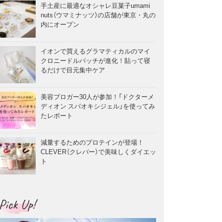
手土産に最適なオシャレ豆菓子umami
nuts（ウマミナッツ）の店舗が東京・丸の
内にオープン
イオンで買えるグラマティカルのマイ
クロニードルパッチが進化！貼って寝
るだけで目元集中ケア
美容ブロガー30人が参加！「ドクターメ
ディオン スパオキシジェル」を使ってみ
たレポート
減量するためのプロテインが登場！
CLEVER（クレバー）で美味しくダイエッ
ト
Pick Up!