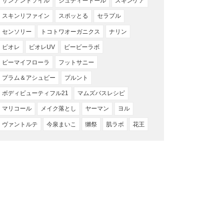
サンアンドソイル
ジュディードール
スキンケア
スキンリファイン
スポッとる
セラプル
センソリー
トコトワオーガニクス
ナリン
ビオレ
ビオレUV
ビービーラボ
ビーマイフローラ
フットサニー
プラム＆アシュビー
プルント
ボディビューティフル21
マムズバスレシピ
マリコール
メイク落とし
ヤーマン
ヨル
ヴァントルテ
今泉まいこ
獺祭
肌ラボ
花王