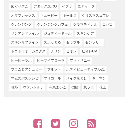
めぐりズム
アタックZERO
イプサ
エティーク
オラプレックス
キューピー
キールズ
クリスマスコフレ
クレンジング
クレンジングカフェ
グラマティカル
コバコ
サンアンドソイル
ジュディードール
スキンケア
スキンリファイン
スポッとる
セラプル
センソリー
トコトワオーガニクス
ナリン
ビオレ
ビオレUV
ビービーラボ
ビーマイフローラ
フットサニー
プラム＆アシュビー
プルント
ボディビューティフル21
マムズバスレシピ
マリコール
メイク落とし
ヤーマン
ヨル
ヴァントルテ
今泉まいこ
獺祭
肌ラボ
花王