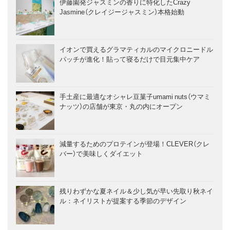
伊藤園発ジャスミンの香りに特化したCrazy
Jasmine（クレイジージャスミン）本格始動
イオンで買えるグラマティカルのマイクロニードル
パッチが進化！貼って寝るだけで目元集中ケア
手土産に最適なオシャレ豆菓子umami nuts（ウマミ
ナッツ）の店舗が東京・丸の内にオープン
減量するためのプロテインが登場！CLEVER（クレ
バー）で美味しくダイエット
残りわずかな夏ネイル＆少し気が早い先取り秋ネイ
ル：ネイリストが提案する季節のデザイン