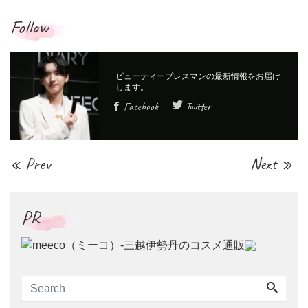
Follow
Facebook
Twitter
« Prev
Next »
PR