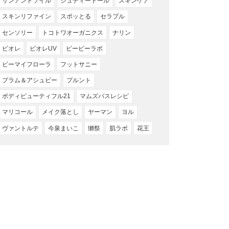
サンアンドソイル
ジュディードール
スキンケア
スキンリファイン
スポッとる
セラプル
センソリー
トコトワオーガニクス
ナリン
ビオレ
ビオレUV
ビービーラボ
ビーマイフローラ
フットサニー
プラム＆アシュビー
プルント
ボディビューティフル21
マムズバスレシピ
マリコール
メイク落とし
ヤーマン
ヨル
ヴァントルテ
今泉まいこ
獺祭
肌ラボ
花王