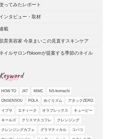
使ってみたレポート
インタビュー・取材
連載
肌育美容家 今泉まいこの見直すスキンケア
ネイルサロンf’bloomが提案する季節のネイル
Keyword
HOW TO
J47
MiMC
NS-komachi
ONSENSOU
POLA
めぐりズム
アタックZERO
イプサ
エティーク
オラプレックス
キューピー
キールズ
クリスマスコフレ
クレンジング
クレンジングカフェ
グラマティカル
コバコ