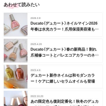
あわせて読みたい
2026.3.9
Ducato（デュカート）ネイルマイン2026
年春は水光カラー！爪用保湿美容液も登
場
2025.4.20
Ducato（デュカート）春の新商品！割れ
爪補修コートとバレエコアカラーのネイ
ルが登場
2023.4.6
デュカート新作ネイルは和モダンカラ
ー！ケアに嬉しいセラムオイルも登場
2022.10.20
あの限定色も復刻定番化！秋冬のデュカ