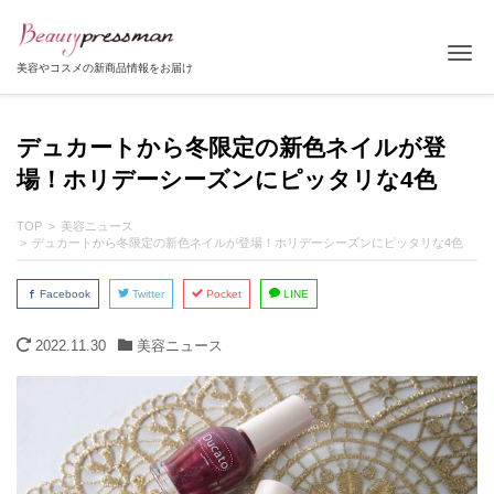
Tog
美容やコスメの新商品情報をお届け
デュカートから冬限定の新色ネイルが登
場！ホリデーシーズンにピッタリな4色
TOP
美容ニュース
デュカートから冬限定の新色ネイルが登場！ホリデーシーズンにピッタリな4色
Facebook
Twitter
Pocket
LINE
2022.11.30
美容ニュース