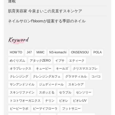
連載
肌育美容家 今泉まいこの見直すスキンケア
ネイルサロンf’bloomが提案する季節のネイル
Keyword
HOW TO
J47
MiMC
NS-komachi
ONSENSOU
POLA
めぐりズム
アタックZERO
イプサ
エティーク
オラプレックス
キューピー
キールズ
クリスマスコフレ
クレンジング
クレンジングカフェ
グラマティカル
コバコ
サンアンドソイル
ジュディードール
スキンケア
スキンリファイン
スポッとる
セラプル
センソリー
トコトワオーガニクス
ナリン
ビオレ
ビオレUV
ビービーラボ
ビーマイフローラ
フットサニー