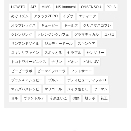
HOW TO
J47
MiMC
NS-komachi
ONSENSOU
POLA
めぐりズム
アタックZERO
イプサ
エティーク
オラプレックス
キューピー
キールズ
クリスマスコフレ
クレンジング
クレンジングカフェ
グラマティカル
コバコ
サンアンドソイル
ジュディードール
スキンケア
スキンリファイン
スポッとる
セラプル
センソリー
トコトワオーガニクス
ナリン
ビオレ
ビオレUV
ビービーラボ
ビーマイフローラ
フットサニー
プラム＆アシュビー
プルント
ボディビューティフル21
マムズバスレシピ
マリコール
メイク落とし
ヤーマン
ヨル
ヴァントルテ
今泉まいこ
獺祭
肌ラボ
花王