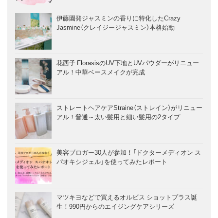
伊藤園発ジャスミンの香りに特化したCrazy
Jasmine（クレイジージャスミン）本格始動
花西子 FlorasisのUV下地とUVパウダーがリニュー
アル！中華ベースメイクが完成
ストレートヘアケアStraine（ストレイン）がリニュー
アル！普通～太い髪用と細い髪用の2タイプ
美容ブロガー30人が参加！「ドクターメディオン ス
パオキシジェル」を使ってみたレポート
マツキヨなどで買えるオルビス ショットプラス誕
生！990円からのエイジングケアシリーズ