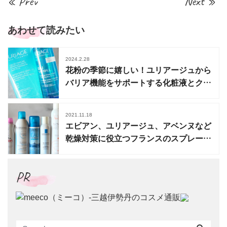
« Prev
Next »
あわせて読みたい
2024.2.28
花粉の季節に嬉しい！ユリアージュから
バリア機能をサポートする化粧液とクレ
ンジング登場
2021.11.18
エビアン、ユリアージュ、アベンヌなど
乾燥対策に役立つフランスのスプレーミ
スト特集
PR