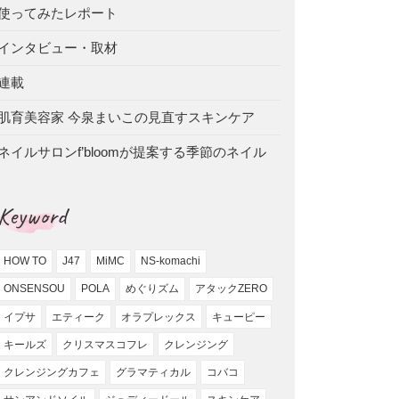
使ってみたレポート
インタビュー・取材
連載
肌育美容家 今泉まいこの見直すスキンケア
ネイルサロンf’bloomが提案する季節のネイル
Keyword
HOW TO
J47
MiMC
NS-komachi
ONSENSOU
POLA
めぐりズム
アタックZERO
イプサ
エティーク
オラプレックス
キューピー
キールズ
クリスマスコフレ
クレンジング
クレンジングカフェ
グラマティカル
コバコ