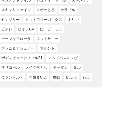
サンアンドソイル
ジュディードール
スキンケア
スキンリファイン
スポッとる
セラプル
センソリー
トコトワオーガニクス
ナリン
ビオレ
ビオレUV
ビービーラボ
ビーマイフローラ
フットサニー
プラム＆アシュビー
プルント
ボディビューティフル21
マムズバスレシピ
マリコール
メイク落とし
ヤーマン
ヨル
ヴァントルテ
今泉まいこ
獺祭
肌ラボ
花王