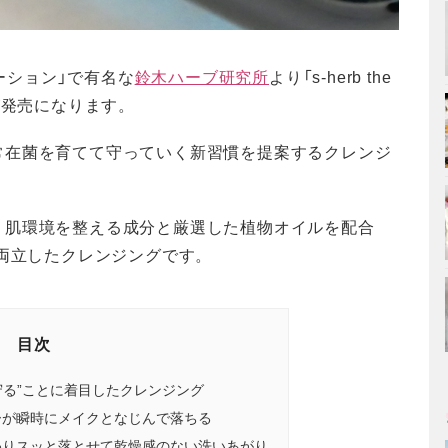
ローション」で有名な
鈴木ハーブ研究所
より「s-herb the
）」が発売になります。
常在菌を育てて守っていく新習慣を提案するクレンジ
、肌環境を整える成分と厳選した植物オイルを配合
を両立したクレンジングです。
目次
守る”ことに着目したクレンジング
ーが瞬時にメイクとなじんで落ちる
わりスッと落とせて乾燥感のない洗いあがり