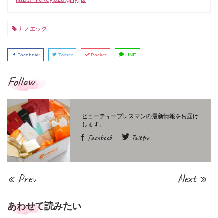
ナノエッグ
Facebook
Twitter
Pocket
LINE
Follow
Facebook
Twitter
« Prev
Next »
あわせて読みたい