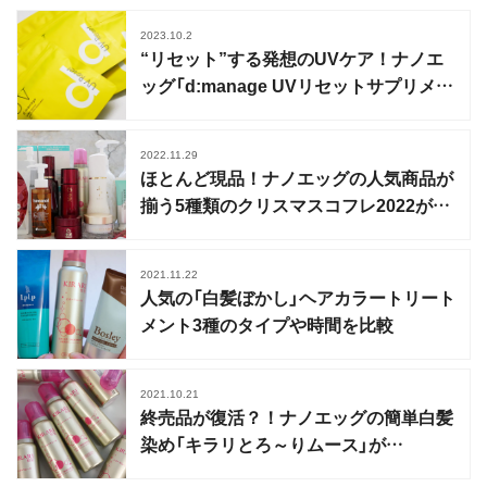
2023.10.2
“リセット”する発想のUVケア！ナノエ
ッグ「d:manage UVリセットサプリメン
ト」クリニック専売
2022.11.29
ほとんど現品！ナノエッグの人気商品が
揃う5種類のクリスマスコフレ2022が発
売
2021.11.22
人気の「白髪ぼかし」ヘアカラートリート
メント3種のタイプや時間を比較
2021.10.21
終売品が復活？！ナノエッグの簡単白髪
染め「キラリとろ～りムース」が
CAMPFIREに登場