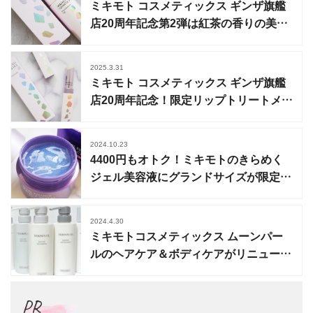
ミキモト コスメティックス ギンザ旗艦
店20周年記念第2弾は紅茶の香りの美容
オイル
2025.3.31
ミキモト コスメティックス ギンザ旗艦
店20周年記念！限定リップトリートメン
トが登場
2024.10.23
4400円もオトク！ミキモトのきらめく
ジェル美容液にグランドサイズが限定登
場
2024.4.30
ミキモトコスメティックス ムーンパー
ルのヘアケア＆ボディケアがリニューア
ル
PR