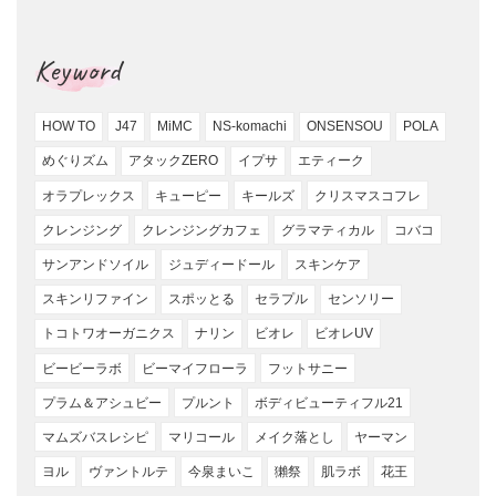
Keyword
HOW TO
J47
MiMC
NS-komachi
ONSENSOU
POLA
めぐりズム
アタックZERO
イプサ
エティーク
オラプレックス
キューピー
キールズ
クリスマスコフレ
クレンジング
クレンジングカフェ
グラマティカル
コバコ
サンアンドソイル
ジュディードール
スキンケア
スキンリファイン
スポッとる
セラプル
センソリー
トコトワオーガニクス
ナリン
ビオレ
ビオレUV
ビービーラボ
ビーマイフローラ
フットサニー
プラム＆アシュビー
プルント
ボディビューティフル21
マムズバスレシピ
マリコール
メイク落とし
ヤーマン
ヨル
ヴァントルテ
今泉まいこ
獺祭
肌ラボ
花王