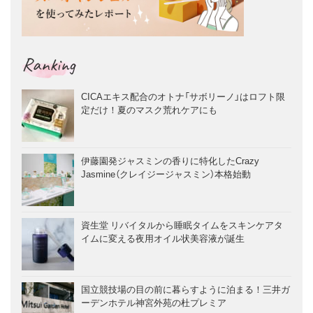
Ranking
CICAエキス配合のオトナ「サボリーノ」はロフト限
定だけ！夏のマスク荒れケアにも
伊藤園発ジャスミンの香りに特化したCrazy
Jasmine（クレイジージャスミン）本格始動
資生堂 リバイタルから睡眠タイムをスキンケアタ
イムに変える夜用オイル状美容液が誕生
国立競技場の目の前に暮らすように泊まる！三井ガ
ーデンホテル神宮外苑の杜プレミア