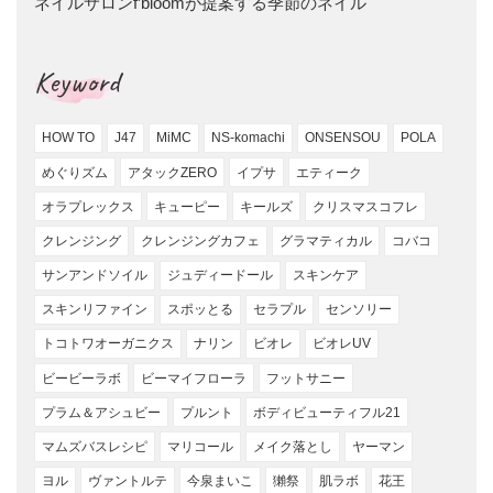
ネイルサロンf’bloomが提案する季節のネイル
Keyword
HOW TO
J47
MiMC
NS-komachi
ONSENSOU
POLA
めぐりズム
アタックZERO
イプサ
エティーク
オラプレックス
キューピー
キールズ
クリスマスコフレ
クレンジング
クレンジングカフェ
グラマティカル
コバコ
サンアンドソイル
ジュディードール
スキンケア
スキンリファイン
スポッとる
セラプル
センソリー
トコトワオーガニクス
ナリン
ビオレ
ビオレUV
ビービーラボ
ビーマイフローラ
フットサニー
プラム＆アシュビー
プルント
ボディビューティフル21
マムズバスレシピ
マリコール
メイク落とし
ヤーマン
ヨル
ヴァントルテ
今泉まいこ
獺祭
肌ラボ
花王