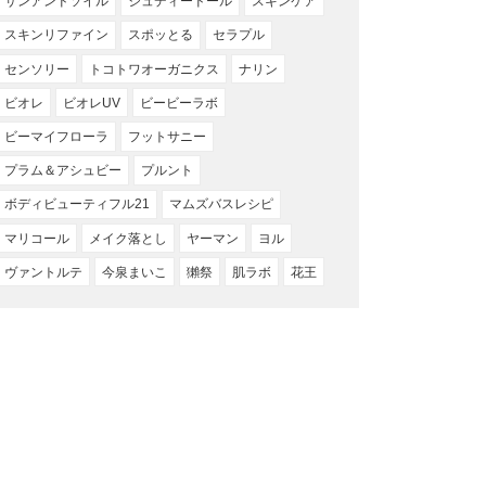
サンアンドソイル
ジュディードール
スキンケア
スキンリファイン
スポッとる
セラプル
センソリー
トコトワオーガニクス
ナリン
ビオレ
ビオレUV
ビービーラボ
ビーマイフローラ
フットサニー
プラム＆アシュビー
プルント
ボディビューティフル21
マムズバスレシピ
マリコール
メイク落とし
ヤーマン
ヨル
ヴァントルテ
今泉まいこ
獺祭
肌ラボ
花王