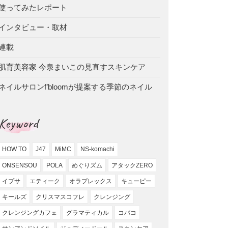
使ってみたレポート
インタビュー・取材
連載
肌育美容家 今泉まいこの見直すスキンケア
ネイルサロンf’bloomが提案する季節のネイル
Keyword
HOW TO
J47
MiMC
NS-komachi
ONSENSOU
POLA
めぐりズム
アタックZERO
イプサ
エティーク
オラプレックス
キューピー
キールズ
クリスマスコフレ
クレンジング
クレンジングカフェ
グラマティカル
コバコ