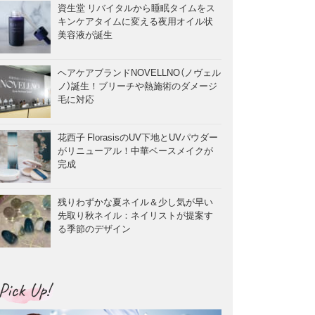
資生堂 リバイタルから睡眠タイムをス
キンケアタイムに変える夜用オイル状
美容液が誕生
ヘアケアブランドNOVELLNO（ノヴェル
ノ）誕生！ブリーチや熱施術のダメージ
毛に対応
花西子 FlorasisのUV下地とUVパウダー
がリニューアル！中華ベースメイクが
完成
残りわずかな夏ネイル＆少し気が早い
先取り秋ネイル：ネイリストが提案す
る季節のデザイン
Pick Up!