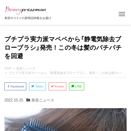
Tog
美容やコスメの新商品情報をお届け
プチプラ実力派マペペから「静電気除去ブ
ローブラシ」発売！この冬は髪のパチパチ
を回避
TOP
美容ニュース
プチプラ実力派マペペから「静電気除去ブローブラシ」発売！この冬は髪のパチパチを回避
Facebook
Twitter
Pocket
LINE
2022.10.25
美容ニュース