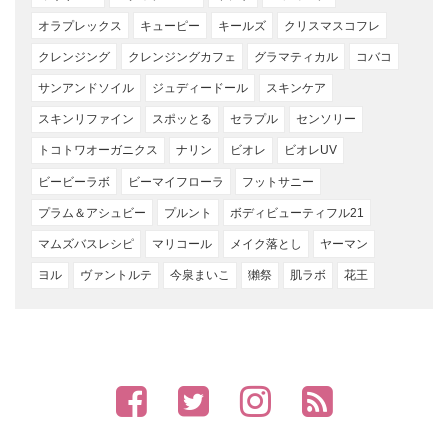
オラプレックス
キューピー
キールズ
クリスマスコフレ
クレンジング
クレンジングカフェ
グラマティカル
コバコ
サンアンドソイル
ジュディードール
スキンケア
スキンリファイン
スポッとる
セラプル
センソリー
トコトワオーガニクス
ナリン
ビオレ
ビオレUV
ビービーラボ
ビーマイフローラ
フットサニー
プラム＆アシュビー
プルント
ボディビューティフル21
マムズバスレシピ
マリコール
メイク落とし
ヤーマン
ヨル
ヴァントルテ
今泉まいこ
獺祭
肌ラボ
花王