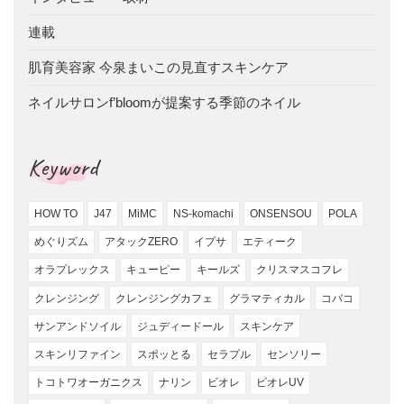
連載
肌育美容家 今泉まいこの見直すスキンケア
ネイルサロンf’bloomが提案する季節のネイル
Keyword
HOW TO
J47
MiMC
NS-komachi
ONSENSOU
POLA
めぐりズム
アタックZERO
イプサ
エティーク
オラプレックス
キューピー
キールズ
クリスマスコフレ
クレンジング
クレンジングカフェ
グラマティカル
コバコ
サンアンドソイル
ジュディードール
スキンケア
スキンリファイン
スポッとる
セラプル
センソリー
トコトワオーガニクス
ナリン
ビオレ
ビオレUV