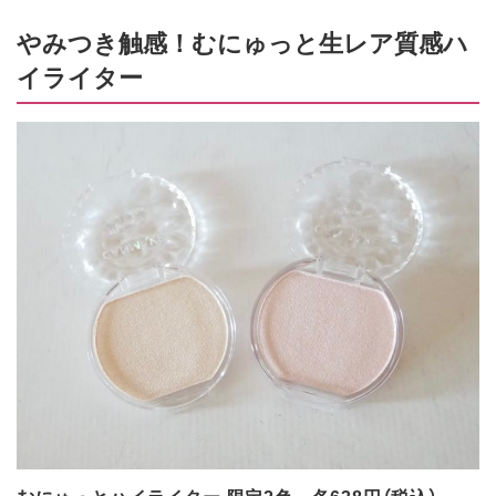
やみつき触感！むにゅっと生レア質感ハ
イライター
むにゅっとハイライター 限定2色 各638円（税込）