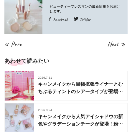
Facebook
Twitter
« Prev
Next »
あわせて読みたい
2026.7.31
キャンメイクから目幅拡張ライナーとむ
ちぷるティントのシアータイプが登場！
秋の新商品も
2026.3.24
キャンメイクから人気アイシャドウの新
色やグラデーションチークが登場！粉感
レスパウダーも