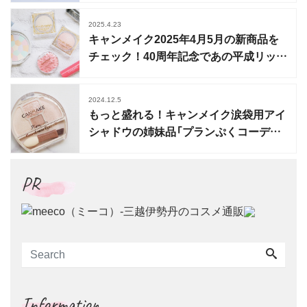
2025.4.23
キャンメイク2025年4月5月の新商品を
チェック！40周年記念であの平成リップ
も限定復刻
2024.12.5
もっと盛れる！キャンメイク涙袋用アイ
シャドウの姉妹品「プランぷくコーデア
イズNeo」登場
PR
Information