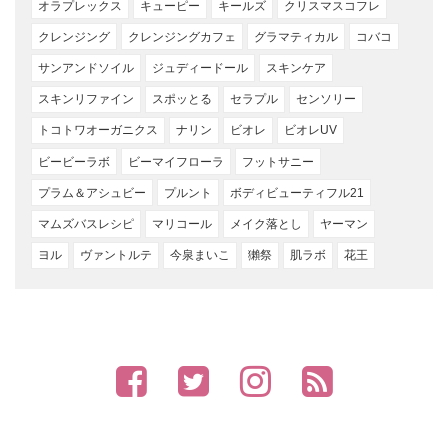
オラプレックス
キューピー
キールズ
クリスマスコフレ
クレンジング
クレンジングカフェ
グラマティカル
コバコ
サンアンドソイル
ジュディードール
スキンケア
スキンリファイン
スポッとる
セラプル
センソリー
トコトワオーガニクス
ナリン
ビオレ
ビオレUV
ビービーラボ
ビーマイフローラ
フットサニー
プラム＆アシュビー
プルント
ボディビューティフル21
マムズバスレシピ
マリコール
メイク落とし
ヤーマン
ヨル
ヴァントルテ
今泉まいこ
獺祭
肌ラボ
花王