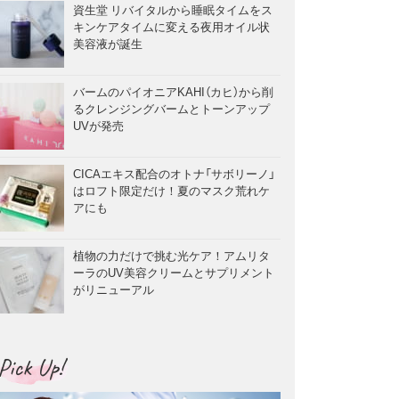
資生堂 リバイタルから睡眠タイムをス
キンケアタイムに変える夜用オイル状
美容液が誕生
バームのパイオニアKAHI（カヒ）から削
るクレンジングバームとトーンアップ
UVが発売
CICAエキス配合のオトナ「サボリーノ」
はロフト限定だけ！夏のマスク荒れケ
アにも
植物の力だけで挑む光ケア！アムリタ
ーラのUV美容クリームとサプリメント
がリニューアル
Pick Up!