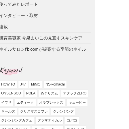
使ってみたレポート
インタビュー・取材
連載
肌育美容家 今泉まいこの見直すスキンケア
ネイルサロンf’bloomが提案する季節のネイル
Keyword
HOW TO
J47
MiMC
NS-komachi
ONSENSOU
POLA
めぐりズム
アタックZERO
イプサ
エティーク
オラプレックス
キューピー
キールズ
クリスマスコフレ
クレンジング
クレンジングカフェ
グラマティカル
コバコ