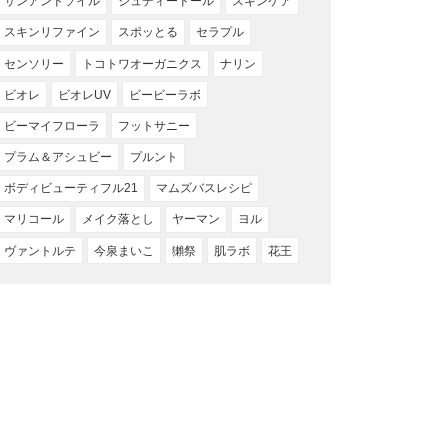
サンアンドソイル
ジュディードール
スキンケア
スキンリファイン
スポッとる
セラプル
センソリー
トコトワオーガニクス
ナリン
ビオレ
ビオレUV
ビービーラボ
ビーマイフローラ
フットサニー
プラム＆アシュビー
プルント
ボディビューティフル21
マムズバスレシピ
マリコール
メイク落とし
ヤーマン
ヨル
ヴァントルテ
今泉まいこ
獺祭
肌ラボ
花王