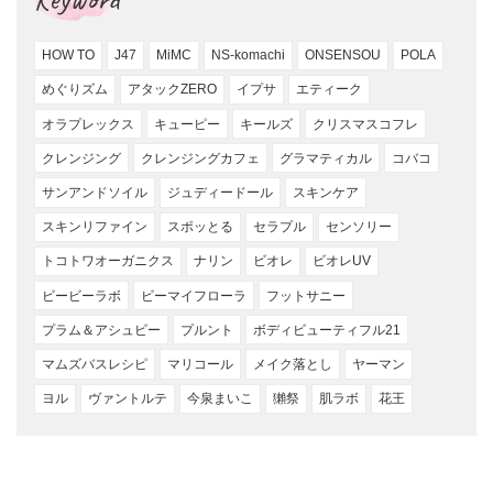
HOW TO
J47
MiMC
NS-komachi
ONSENSOU
POLA
めぐりズム
アタックZERO
イプサ
エティーク
オラプレックス
キューピー
キールズ
クリスマスコフレ
クレンジング
クレンジングカフェ
グラマティカル
コバコ
サンアンドソイル
ジュディードール
スキンケア
スキンリファイン
スポッとる
セラプル
センソリー
トコトワオーガニクス
ナリン
ビオレ
ビオレUV
ビービーラボ
ビーマイフローラ
フットサニー
プラム＆アシュビー
プルント
ボディビューティフル21
マムズバスレシピ
マリコール
メイク落とし
ヤーマン
ヨル
ヴァントルテ
今泉まいこ
獺祭
肌ラボ
花王