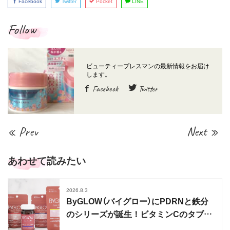
Facebook
Twitter
Pocket
LINE
Follow
Facebook
Twitter
« Prev
Next »
あわせて読みたい
2026.8.3
ByGLOW（バイグロー）にPDRNと鉄分
のシリーズが誕生！ビタミンCのタブレ
ットタイプも発売