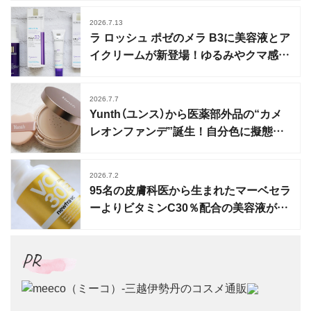
2026.7.13
ラ ロッシュ ポゼのメラ B3に美容液とア
イクリームが新登場！ゆるみやクマ感を
ケア
2026.7.7
Yunth（ユンス）から医薬部外品の“カメ
レオンファンデ”誕生！自分色に擬態す
る1色展開
2026.7.2
95名の皮膚科医から生まれたマーベセラ
ーよりビタミンC30％配合の美容液が誕
生
PR