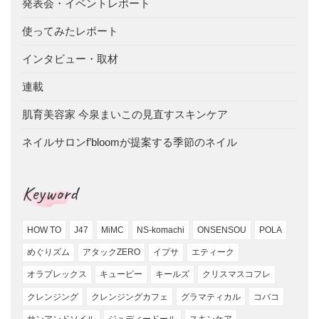
発表会・イベントレポート
使ってみたレポート
インタビュー・取材
連載
肌育美容家 今泉まいこの見直すスキンケア
ネイルサロンf’bloomが提案する季節のネイル
Keyword
HOW TO
J47
MiMC
NS-komachi
ONSENSOU
POLA
めぐりズム
アタックZERO
イプサ
エティーク
オラプレックス
キューピー
キールズ
クリスマスコフレ
クレンジング
クレンジングカフェ
グラマティカル
コバコ
サンアンドソイル
ジュディードール
スキンケア