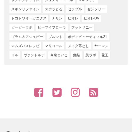
スキンリファイン
スポッとる
セラプル
センソリー
トコトワオーガニクス
ナリン
ビオレ
ビオレUV
ビービーラボ
ビーマイフローラ
フットサニー
プラム＆アシュビー
プルント
ボディビューティフル21
マムズバスレシピ
マリコール
メイク落とし
ヤーマン
ヨル
ヴァントルテ
今泉まいこ
獺祭
肌ラボ
花王