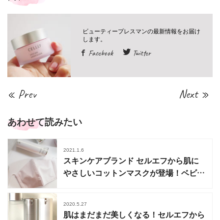
Facebook
Twitter
« Prev
Next »
あわせて読みたい
2021.1.6
スキンケアブランド セルエフから肌に
やさしいコットンマスクが登場！ベビー
肌着のような肌触り
2020.5.27
肌はまだまだ美しくなる！セルエフから