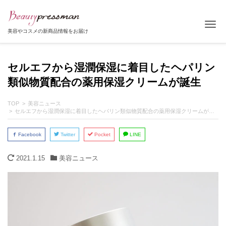
Tog
美容やコスメの新商品情報をお届け
セルエフから湿潤保湿に着目したヘパリン
類似物質配合の薬用保湿クリームが誕生
TOP
美容ニュース
セルエフから湿潤保湿に着目したヘパリン類似物質配合の薬用保湿クリームが誕生
Facebook
Twitter
Pocket
LINE
2021.1.15
美容ニュース