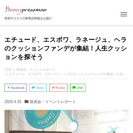
Tog
美容やコスメの新商品情報をお届け
エチュード、エスポワ、ラネージュ、ヘラ
のクッションファンデが集結！人生クッシ
ョンを探そう
TOP
発表会・イベントレポート
エチュード、エスポワ、ラネージュ、ヘラのクッションファンデが集結！人生クッションを探そう
Facebook
Twitter
Pocket
LINE
2025.4.25
発表会・イベントレポート