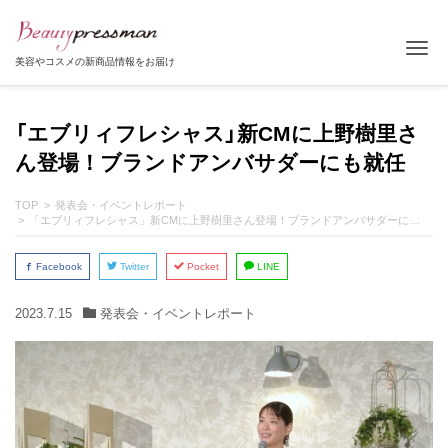
Tog
美容やコスメの新商品情報をお届け
「エブリィフレシャス」新CMに上野樹里さ
ん登場！ブランドアンバサダーにも就任
TOP
発表会・イベントレポート
「エブリィフレシャス」新CMに上野樹里さん登場！ブランドアンバサダーにも就任
Facebook
Twitter
Pocket
LINE
2023.7.15
発表会・イベントレポート