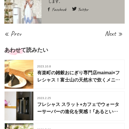
Facebook
Twitter
« Prev
Next »
あわせて読みたい
2023.10.8
有楽町の雑穀おにぎり専門店maimai×フ
レシャス！富士山の天然水で炊くメニュ
ーが期間限定
2023.2.25
フレシャス スラット+カフェでウォータ
ーサーバーの進化を実感！「あるといい」
から「欲しい」になった