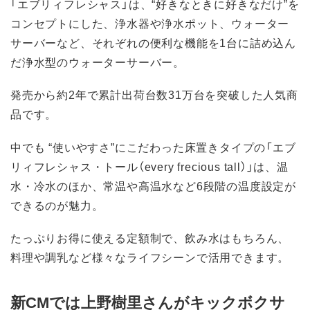
「エブリィフレシャス」は、“好きなときに好きなだけ”を
コンセプトにした、浄水器や浄水ポット、ウォーター
サーバーなど、それぞれの便利な機能を1台に詰め込ん
だ浄水型のウォーターサーバー。
発売から約2年で累計出荷台数31万台を突破した人気商
品です。
中でも “使いやすさ”にこだわった床置きタイプの「エブ
リィフレシャス・トール（every frecious tall）」は、温
水・冷水のほか、常温や高温水など6段階の温度設定が
できるのが魅力。
たっぷりお得に使える定額制で、飲み水はもちろん、
料理や調乳など様々なライフシーンで活用できます。
新CMでは上野樹里さんがキックボクサ