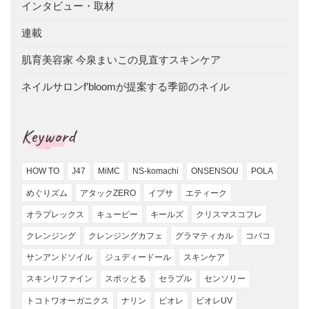
インタビュー・取材
連載
肌育美容家 今泉まいこの見直すスキンケア
ネイルサロンf’bloomが提案する季節のネイル
Keyword
HOW TO
J47
MiMC
NS-komachi
ONSENSOU
POLA
めぐりズム
アタックZERO
イプサ
エティーク
オラプレックス
キューピー
キールズ
クリスマスコフレ
クレンジング
クレンジングカフェ
グラマティカル
コバコ
サンアンドソイル
ジュディードール
スキンケア
スキンリファイン
スポッとる
セラプル
センソリー
トコトワオーガニクス
ナリン
ビオレ
ビオレUV