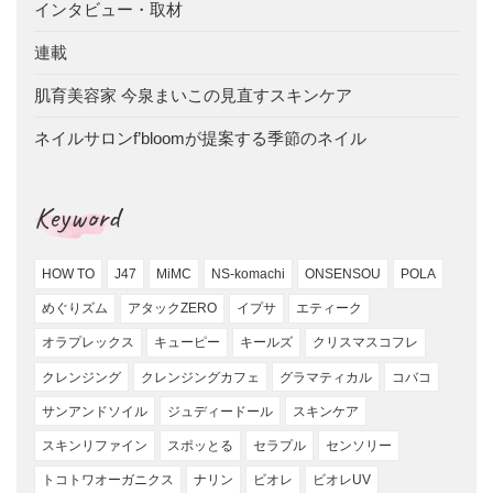
インタビュー・取材
連載
肌育美容家 今泉まいこの見直すスキンケア
ネイルサロンf’bloomが提案する季節のネイル
Keyword
HOW TO
J47
MiMC
NS-komachi
ONSENSOU
POLA
めぐりズム
アタックZERO
イプサ
エティーク
オラプレックス
キューピー
キールズ
クリスマスコフレ
クレンジング
クレンジングカフェ
グラマティカル
コバコ
サンアンドソイル
ジュディードール
スキンケア
スキンリファイン
スポッとる
セラプル
センソリー
トコトワオーガニクス
ナリン
ビオレ
ビオレUV