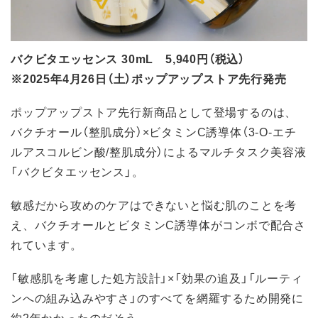
バクビタエッセンス 30mL 5,940円（税込）
※2025年4月26日（土）ポップアップストア先行発売
ポップアップストア先行新商品として登場するのは、
バクチオール（整肌成分）×ビタミンC誘導体（3-O-エチ
ルアスコルビン酸/整肌成分）によるマルチタスク美容液
「バクビタエッセンス」。
敏感だから攻めのケアはできないと悩む肌のことを考
え、バクチオールとビタミンC誘導体がコンボで配合さ
れています。
「敏感肌を考慮した処方設計」×「効果の追及」「ルーティ
ンへの組み込みやすさ」のすべてを網羅するため開発に
約2年かかったのだそう。