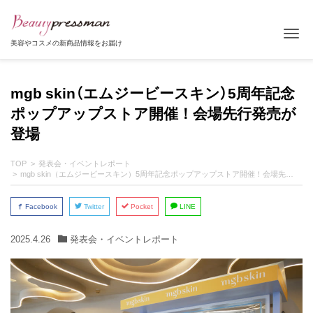
Tog
美容やコスメの新商品情報をお届け
mgb skin（エムジービースキン）5周年記念
ポップアップストア開催！会場先行発売が
登場
TOP
発表会・イベントレポート
mgb skin（エムジービースキン）5周年記念ポップアップストア開催！会場先行発売が登場
Facebook
Twitter
Pocket
LINE
2025.4.26
発表会・イベントレポート