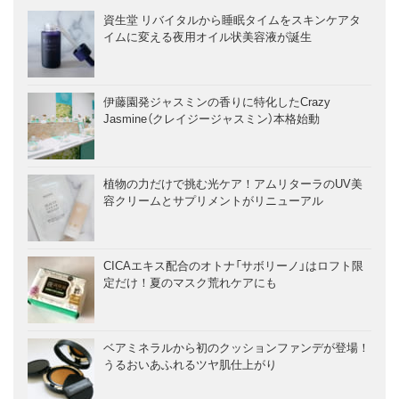
資生堂 リバイタルから睡眠タイムをスキンケアタ
イムに変える夜用オイル状美容液が誕生
伊藤園発ジャスミンの香りに特化したCrazy
Jasmine（クレイジージャスミン）本格始動
植物の力だけで挑む光ケア！アムリターラのUV美
容クリームとサプリメントがリニューアル
CICAエキス配合のオトナ「サボリーノ」はロフト限
定だけ！夏のマスク荒れケアにも
ベアミネラルから初のクッションファンデが登場！
うるおいあふれるツヤ肌仕上がり