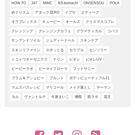
HOW TO
J47
MiMC
NS-komachi
ONSENSOU
POLA
めぐりズム
アタックZERO
イプサ
エティーク
オラプレックス
キューピー
キールズ
クリスマスコフレ
クレンジング
クレンジングカフェ
グラマティカル
コバコ
サンアンドソイル
ジュディードール
スキンケア
スキンリファイン
スポッとる
セラプル
センソリー
トコトワオーガニクス
ナリン
ビオレ
ビオレUV
ビービーラボ
ビーマイフローラ
フットサニー
プラム＆アシュビー
プルント
ボディビューティフル21
マムズバスレシピ
マリコール
メイク落とし
ヤーマン
ヨル
ヴァントルテ
今泉まいこ
獺祭
肌ラボ
花王