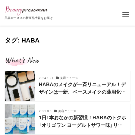
Tog
美容やコスメの新商品情報をお届け
タグ: HABA
What’s New
2024.1.21
美容ニュース
HABAのメイクが一斉リニューアル！デ
ザインは一新、ベースメイクの薬用化も
実現
2021.8.5
美容ニュース
1日1本おなかの新習慣！HABAのトクホ
「オリゴワン ヨーグルトサワー味」リニ
ューアル