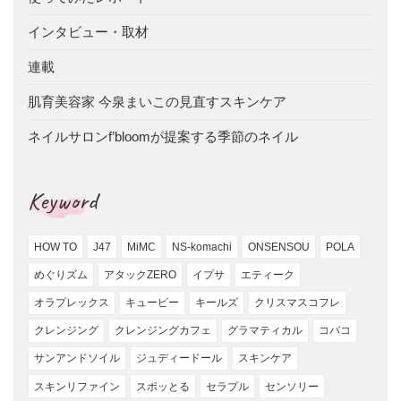
インタビュー・取材
連載
肌育美容家 今泉まいこの見直すスキンケア
ネイルサロンf’bloomが提案する季節のネイル
Keyword
HOW TO
J47
MiMC
NS-komachi
ONSENSOU
POLA
めぐりズム
アタックZERO
イプサ
エティーク
オラプレックス
キューピー
キールズ
クリスマスコフレ
クレンジング
クレンジングカフェ
グラマティカル
コバコ
サンアンドソイル
ジュディードール
スキンケア
スキンリファイン
スポッとる
セラプル
センソリー