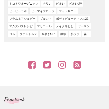
トコトワオーガニクス
ナリン
ビオレ
ビオレUV
ビービーラボ
ビーマイフローラ
フットサニー
プラム＆アシュビー
プルント
ボディビューティフル21
マムズバスレシピ
マリコール
メイク落とし
ヤーマン
ヨル
ヴァントルテ
今泉まいこ
獺祭
肌ラボ
花王
Facebook