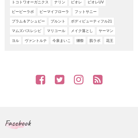
トコトワオーガニクス
ナリン
ビオレ
ビオレUV
ビービーラボ
ビーマイフローラ
フットサニー
プラム＆アシュビー
プルント
ボディビューティフル21
マムズバスレシピ
マリコール
メイク落とし
ヤーマン
ヨル
ヴァントルテ
今泉まいこ
獺祭
肌ラボ
花王
Facebook