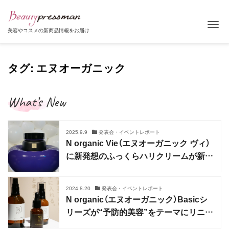
Tog
美容やコスメの新商品情報をお届け
タグ: エヌオーガニック
What’s New
2025.9.9
発表会・イベントレポート
N organic Vie（エヌオーガニック ヴィ）
に新発想のふっくらハリクリームが新登
場
2024.8.20
発表会・イベントレポート
N organic（エヌオーガニック）Basicシ
リーズが“予防的美容”をテーマにリニュ
ーアル