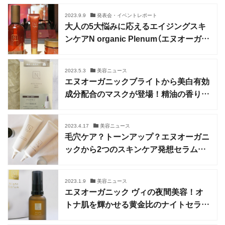
2023.9.9
発表会・イベントレポート
大人の5大悩みに応えるエイジングスキ
ンケアN organic Plenum（エヌオーガニ
ックプレナム）誕生
2023.5.3
美容ニュース
エヌオーガニックブライトから美白有効
成分配合のマスクが登場！精油の香りに
も注目
2023.4.17
美容ニュース
毛穴ケア？トーンアップ？エヌオーガニ
ックから2つのスキンケア発想セラムUV
新発売
2023.1.9
美容ニュース
エヌオーガニック ヴィの夜間美容！オ
トナ肌を輝かせる黄金比のナイトセラム
が登場