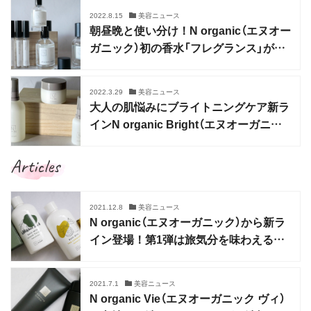
2022.8.15
美容ニュース
朝昼晩と使い分け！N organic（エヌオー
ガニック）初の香水「フレグランス」が新
登場
2022.3.29
美容ニュース
大人の肌悩みにブライトニングケア新ラ
インN organic Bright（エヌオーガニッ
クブライト）
Articles
2021.12.8
美容ニュース
N organic（エヌオーガニック）から新ラ
イン登場！第1弾は旅気分を味わえるバ
スミルク2種
2021.7.1
美容ニュース
N organic Vie（エヌオーガニック ヴィ）