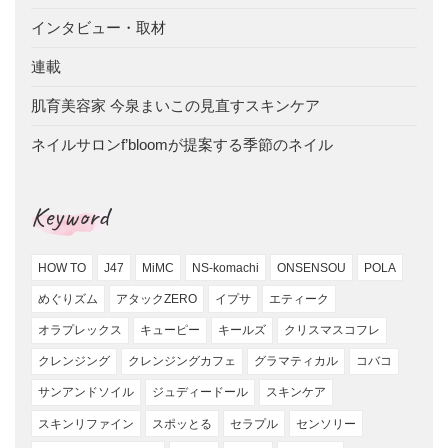
インタビュー・取材
連載
肌育美容家 今泉まいこの見直すスキンケア
ネイルサロンf’bloomが提案する季節のネイル
Keyword
HOW TO
J47
MiMC
NS-komachi
ONSENSOU
POLA
めぐりズム
アタックZERO
イプサ
エティーク
オラプレックス
キューピー
キールズ
クリスマスコフレ
クレンジング
クレンジングカフェ
グラマティカル
コバコ
サンアンドソイル
ジュディードール
スキンケア
スキンリファイン
スポッとる
セラプル
センソリー