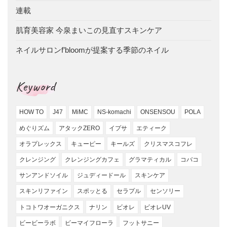
連載
肌育美容家 今泉まいこの見直すスキンケア
ネイルサロンf’bloomが提案する季節のネイル
Keyword
HOW TO
J47
MiMC
NS-komachi
ONSENSOU
POLA
めぐりズム
アタックZERO
イプサ
エティーク
オラプレックス
キューピー
キールズ
クリスマスコフレ
クレンジング
クレンジングカフェ
グラマティカル
コバコ
サンアンドソイル
ジュディードール
スキンケア
スキンリファイン
スポッとる
セラプル
センソリー
トコトワオーガニクス
ナリン
ビオレ
ビオレUV
ビービーラボ
ビーマイフローラ
フットサニー