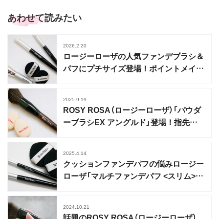
あわせて読みたい
2026.2.20
ロージーローザの人気ファンデブラシ＆
パフにプチサイズ登場！ポイントメイク
ブラシセットも
2025.9.19
ROSY ROSA（ロージーローザ）「パウダ
ーブラシEX アングルド」登場！指先パ
フもおすすめ
2025.4.14
クッションファンデパフの悩みロージー
ローザ「マルチファンデパフ <スリム>」
で解決！
2024.10.21
話題のROSY ROSA（ロージーローザ）