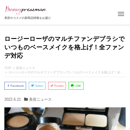
Tog
美容やコスメの新商品情報をお届け
ロージーローザのマルチファンデブラシで
いつものベースメイクを格上げ！全ファン
デ対応
TOP
美容ニュース
ロージーローザのマルチファンデブラシでいつものベースメイクを格上げ！全ファンデ対応
Facebook
Twitter
Pocket
LINE
2022.6.21
美容ニュース