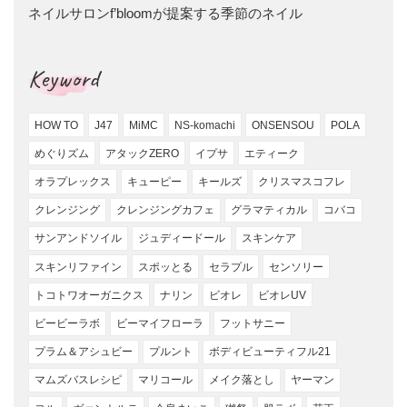
ネイルサロンf’bloomが提案する季節のネイル
Keyword
HOW TO
J47
MiMC
NS-komachi
ONSENSOU
POLA
めぐりズム
アタックZERO
イプサ
エティーク
オラプレックス
キューピー
キールズ
クリスマスコフレ
クレンジング
クレンジングカフェ
グラマティカル
コバコ
サンアンドソイル
ジュディードール
スキンケア
スキンリファイン
スポッとる
セラプル
センソリー
トコトワオーガニクス
ナリン
ビオレ
ビオレUV
ビービーラボ
ビーマイフローラ
フットサニー
プラム＆アシュビー
プルント
ボディビューティフル21
マムズバスレシピ
マリコール
メイク落とし
ヤーマン