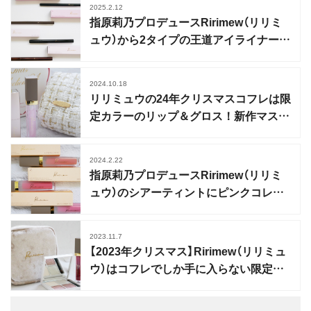
2025.2.12
指原莉乃プロデュースRirimew（リリミ
ュウ）から2タイプの王道アイライナーが
登場
2024.10.18
リリミュウの24年クリスマスコフレは限
定カラーのリップ＆グロス！新作マスカ
ラも登場
2024.2.22
指原莉乃プロデュースRirimew（リリミ
ュウ）のシアーティントにピンクコレク
ション登場
2023.11.7
【2023年クリスマス】Ririmew（リリミュ
ウ）はコフレでしか手に入らない限定カ
ラーが魅力