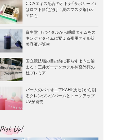
CICAエキス配合のオトナ「サボリーノ」
はロフト限定だけ！夏のマスク荒れケ
アにも
資生堂 リバイタルから睡眠タイムをス
キンケアタイムに変える夜用オイル状
美容液が誕生
国立競技場の目の前に暮らすように泊
まる！三井ガーデンホテル神宮外苑の
杜プレミア
バームのパイオニアKAHI（カヒ）から削
るクレンジングバームとトーンアップ
UVが発売
Pick Up!