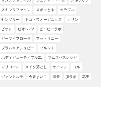
サンアンドソイル
ジュディードール
スキンケア
スキンリファイン
スポッとる
セラプル
センソリー
トコトワオーガニクス
ナリン
ビオレ
ビオレUV
ビービーラボ
ビーマイフローラ
フットサニー
プラム＆アシュビー
プルント
ボディビューティフル21
マムズバスレシピ
マリコール
メイク落とし
ヤーマン
ヨル
ヴァントルテ
今泉まいこ
獺祭
肌ラボ
花王