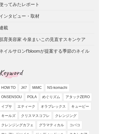
使ってみたレポート
インタビュー・取材
連載
肌育美容家 今泉まいこの見直すスキンケア
ネイルサロンf’bloomが提案する季節のネイル
Keyword
HOW TO
J47
MiMC
NS-komachi
ONSENSOU
POLA
めぐりズム
アタックZERO
イプサ
エティーク
オラプレックス
キューピー
キールズ
クリスマスコフレ
クレンジング
クレンジングカフェ
グラマティカル
コバコ