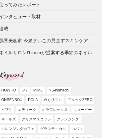
使ってみたレポート
インタビュー・取材
連載
肌育美容家 今泉まいこの見直すスキンケア
ネイルサロンf’bloomが提案する季節のネイル
Keyword
HOW TO
J47
MiMC
NS-komachi
ONSENSOU
POLA
めぐりズム
アタックZERO
イプサ
エティーク
オラプレックス
キューピー
キールズ
クリスマスコフレ
クレンジング
クレンジングカフェ
グラマティカル
コバコ