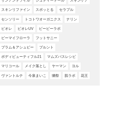
サンアンドソイル
ジュディードール
スキンケア
スキンリファイン
スポッとる
セラプル
センソリー
トコトワオーガニクス
ナリン
ビオレ
ビオレUV
ビービーラボ
ビーマイフローラ
フットサニー
プラム＆アシュビー
プルント
ボディビューティフル21
マムズバスレシピ
マリコール
メイク落とし
ヤーマン
ヨル
ヴァントルテ
今泉まいこ
獺祭
肌ラボ
花王