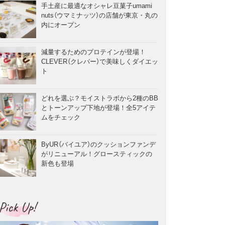
手土産に最適なオシャレ豆菓子umami
nuts（ウマミナッツ）の店舗が東京・丸の
内にオープン
減量するためのプロテインが登場！
CLEVER（クレバー）で美味しくダイエッ
ト
どれを選ぶ？モイストラボから2種のBB
とトーンアップ下地が登場！全5アイテ
ムをチェック
ByUR（バイユア）のクッションファンデ
がリニューアル！グロースティックの
新色も登場
Pick Up!