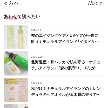
« Prev
Next »
あわせて読みたい
2024.5.7
髪のエイジングケアとUVケアが一度に
叶うナチュラルアイランド「イタドリUV
ヘアミルク」登場
2024.2.29
北海道産・和ハッカで肌を守る！ナチュ
ラルアイランド「森の肌守り。UV」が新
登場
2023.9.14
秋だけ！ナチュラルアイランドのカレン
デュラのヘアオイルが金木犀の香りで数
量限定発売