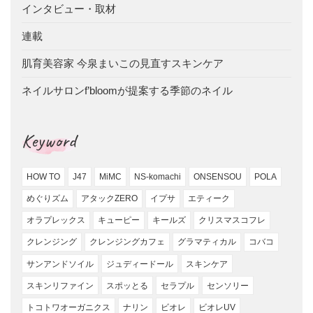
インタビュー・取材
連載
肌育美容家 今泉まいこの見直すスキンケア
ネイルサロンf’bloomが提案する季節のネイル
Keyword
HOW TO
J47
MiMC
NS-komachi
ONSENSOU
POLA
めぐりズム
アタックZERO
イプサ
エティーク
オラプレックス
キューピー
キールズ
クリスマスコフレ
クレンジング
クレンジングカフェ
グラマティカル
コバコ
サンアンドソイル
ジュディードール
スキンケア
スキンリファイン
スポッとる
セラプル
センソリー
トコトワオーガニクス
ナリン
ビオレ
ビオレUV