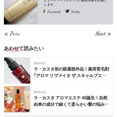
Facebook
Twitter
« Prev
Next »
あわせて読みたい
2025.9.5
ラ・カスタ初の医薬部外品！薬用育毛剤
「アロマ リヴァイタ ザ スキャルプエフ
ェクター」登場
2025.4.11
ラ・カスタ アロマエステ 40誕生！自然
由来の成分で細くて柔らかい髪の悩みに
アプローチ