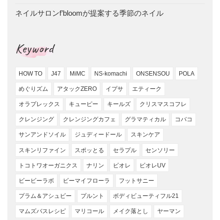
ネイルサロンf’bloomが提案する季節のネイル
Keyword
HOW TO
J47
MiMC
NS-komachi
ONSENSOU
POLA
めぐりズム
アタックZERO
イプサ
エティーク
オラプレックス
キューピー
キールズ
クリスマスコフレ
クレンジング
クレンジングカフェ
グラマティカル
コバコ
サンアンドソイル
ジュディードール
スキンケア
スキンリファイン
スポッとる
セラプル
センソリー
トコトワオーガニクス
ナリン
ビオレ
ビオレUV
ビービーラボ
ビーマイフローラ
フットサニー
プラム＆アシュビー
プルント
ボディビューティフル21
マムズバスレシピ
マリコール
メイク落とし
ヤーマン