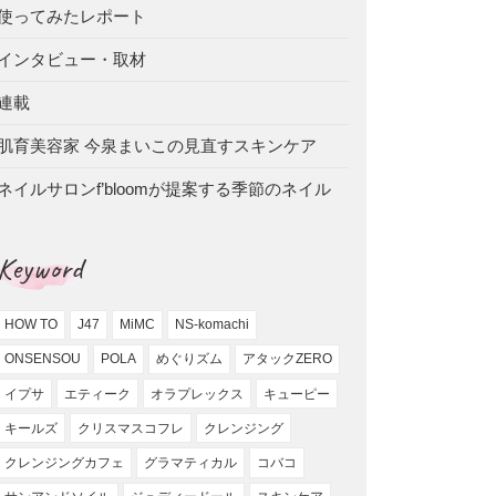
使ってみたレポート
インタビュー・取材
連載
肌育美容家 今泉まいこの見直すスキンケア
ネイルサロンf’bloomが提案する季節のネイル
Keyword
HOW TO
J47
MiMC
NS-komachi
ONSENSOU
POLA
めぐりズム
アタックZERO
イプサ
エティーク
オラプレックス
キューピー
キールズ
クリスマスコフレ
クレンジング
クレンジングカフェ
グラマティカル
コバコ