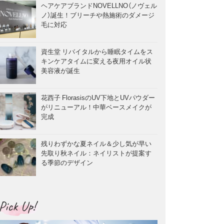
ヘアケアブランドNOVELLNO（ノヴェル
ノ）誕生！ブリーチや熱施術のダメージ
毛に対応
資生堂 リバイタルから睡眠タイムをス
キンケアタイムに変える夜用オイル状
美容液が誕生
花西子 FlorasisのUV下地とUVパウダー
がリニューアル！中華ベースメイクが
完成
残りわずかな夏ネイル＆少し気が早い
先取り秋ネイル：ネイリストが提案す
る季節のデザイン
Pick Up!