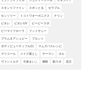
サンアンドソイル
ジュディードール
スキンケア
スキンリファイン
スポッとる
セラプル
センソリー
トコトワオーガニクス
ナリン
ビオレ
ビオレUV
ビービーラボ
ビーマイフローラ
フットサニー
プラム＆アシュビー
プルント
ボディビューティフル21
マムズバスレシピ
マリコール
メイク落とし
ヤーマン
ヨル
ヴァントルテ
今泉まいこ
獺祭
肌ラボ
花王