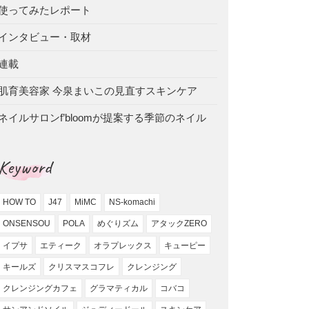
使ってみたレポート
インタビュー・取材
連載
肌育美容家 今泉まいこの見直すスキンケア
ネイルサロンf’bloomが提案する季節のネイル
Keyword
HOW TO
J47
MiMC
NS-komachi
ONSENSOU
POLA
めぐりズム
アタックZERO
イプサ
エティーク
オラプレックス
キューピー
キールズ
クリスマスコフレ
クレンジング
クレンジングカフェ
グラマティカル
コバコ