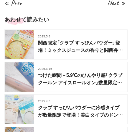
« Prev
Next »
あわせて読みたい
2025.5.9
関西限定「クラブ すっぴんパウダー」登
場！ミックスジュースの香りと関西弁パ
ッケージ
2025.4.15
つけた瞬間－5.9℃のひんやり感「クラブ
クールン アイスロールオン」数量限定で
登場
2025.4.3
クラブ すっぴんパウダーに冷感タイプ
が数量限定で登場！美白タイプのドンキ
限定も紹介