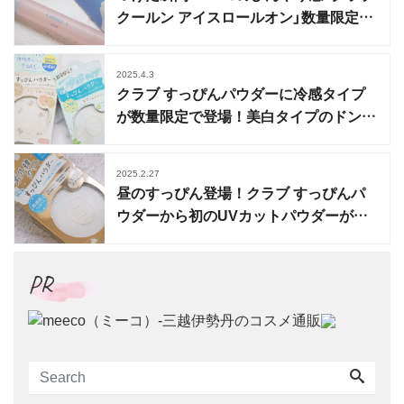
クールン アイスロールオン」数量限定で
登場
2025.4.3
クラブ すっぴんパウダーに冷感タイプ
が数量限定で登場！美白タイプのドンキ
限定も紹介
2025.2.27
昼のすっぴん登場！クラブ すっぴんパ
ウダーから初のUVカットパウダーが数
量限定発売
PR