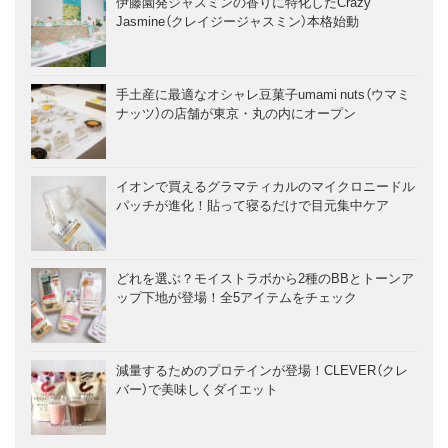
伊藤園発ジャスミンの香りに特化したCrazy
Jasmine（クレイジージャスミン）本格始動
手土産に最適なオシャレ豆菓子umami nuts（ウマミ
ナッツ）の店舗が東京・丸の内にオープン
イオンで買えるグラマティカルのマイクロニードル
パッチが進化！貼って寝るだけで目元集中ケア
どれを選ぶ？モイストラボから2種のBBとトーンア
ップ下地が登場！全5アイテムをチェック
減量するためのプロテインが登場！CLEVER（クレ
バー）で美味しくダイエット