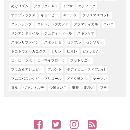
めぐりズム
アタックZERO
イプサ
エティーク
オラプレックス
キューピー
キールズ
クリスマスコフレ
クレンジング
クレンジングカフェ
グラマティカル
コバコ
サンアンドソイル
ジュディードール
スキンケア
スキンリファイン
スポッとる
セラプル
センソリー
トコトワオーガニクス
ナリン
ビオレ
ビオレUV
ビービーラボ
ビーマイフローラ
フットサニー
プラム＆アシュビー
プルント
ボディビューティフル21
マムズバスレシピ
マリコール
メイク落とし
ヤーマン
ヨル
ヴァントルテ
今泉まいこ
獺祭
肌ラボ
花王