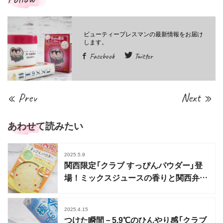
Facebook
Twitter
« Prev
Next »
あわせて読みたい
2025.5.9
関西限定「クラブ すっぴんパウダー」登
場！ミックスジュースの香りと関西弁パ
ッケージ
2025.4.15
つけた瞬間－5.9℃のひんやり感「クラブ