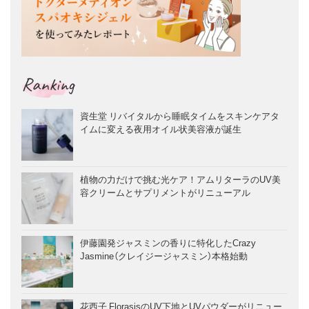
Ranking
資生堂 リバイタルから睡眠タイムをスキンケアタ
イムに変える夜用オイル状美容液が誕生
植物の力だけで挑む光ケア！アムリターラのUV美
容クリームとサプリメントがリニューアル
伊藤園発ジャスミンの香りに特化したCrazy
Jasmine（クレイジージャスミン）本格始動
花西子 FlorasisのUV下地とUVパウダーがリニュー