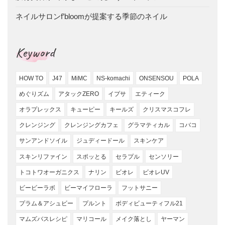
ネイルサロンf’bloomが提案する季節のネイル
Keyword
HOW TO
J47
MiMC
NS-komachi
ONSENSOU
POLA
めぐりズム
アタックZERO
イプサ
エティーク
オラプレックス
キューピー
キールズ
クリスマスコフレ
クレンジング
クレンジングカフェ
グラマティカル
コバコ
サンアンドソイル
ジュディードール
スキンケア
スキンリファイン
スポッとる
セラプル
センソリー
トコトワオーガニクス
ナリン
ビオレ
ビオレUV
ビービーラボ
ビーマイフローラ
フットサニー
プラム＆アシュビー
プルント
ボディビューティフル21
マムズバスレシピ
マリコール
メイク落とし
ヤーマン