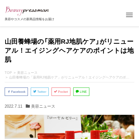
Tog
美容やコスメの新商品情報をお届け
山田養蜂場の「薬用RJ地肌ケア」がリニュー
アル！エイジングヘアケアのポイントは地
肌
TOP
美容ニュース
山田養蜂場の「薬用RJ地肌ケア」がリニューアル！エイジングヘアケアのポイントは地肌
Facebook
Twitter
Pocket
LINE
2022.7.11
美容ニュース