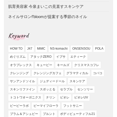
肌育美容家 今泉まいこの見直すスキンケア
ネイルサロンf’bloomが提案する季節のネイル
Keyword
HOW TO
J47
MiMC
NS-komachi
ONSENSOU
POLA
めぐりズム
アタックZERO
イプサ
エティーク
オラプレックス
キューピー
キールズ
クリスマスコフレ
クレンジング
クレンジングカフェ
グラマティカル
コバコ
サンアンドソイル
ジュディードール
スキンケア
スキンリファイン
スポッとる
セラプル
センソリー
トコトワオーガニクス
ナリン
ビオレ
ビオレUV
ビービーラボ
ビーマイフローラ
フットサニー
プラム＆アシュビー
プルント
ボディビューティフル21