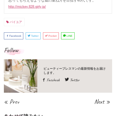
思ってもらえるような歳の重ね方を目指す40代です。
http://mickey.828.girly.jp/
バイユア
Facebook
Twitter
Pocket
LINE
Follow
Facebook
Twitter
« Prev
Next »