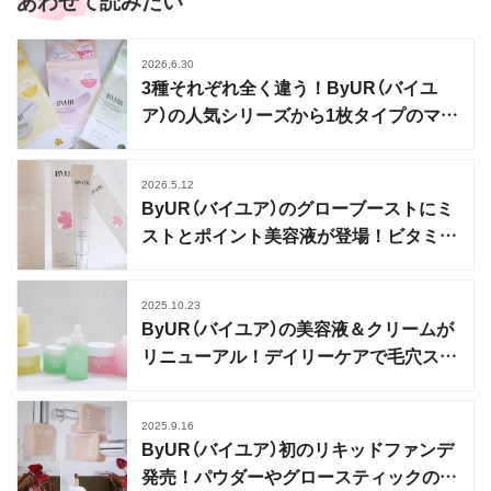
あわせて読みたい
2026.6.30
3種それぞれ全く違う！ByUR（バイユ
ア）の人気シリーズから1枚タイプのマス
クが登場
2026.5.12
ByUR（バイユア）のグローブーストにミ
ストとポイント美容液が登場！ビタミン
＆PDRNチャージ
2025.10.23
ByUR（バイユア）の美容液＆クリームが
リニューアル！デイリーケアで毛穴スペ
シャル美容
2025.9.16
ByUR（バイユア）初のリキッドファンデ
発売！パウダーやグロースティックの新