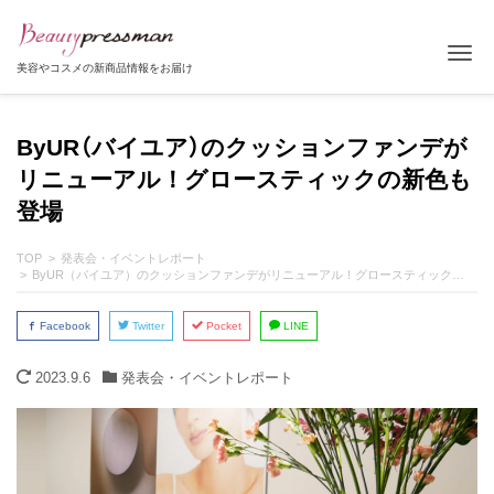
Tog
美容やコスメの新商品情報をお届け
ByUR（バイユア）のクッションファンデが
リニューアル！グロースティックの新色も
登場
TOP
発表会・イベントレポート
ByUR（バイユア）のクッションファンデがリニューアル！グロースティックの新色も登場
Facebook
Twitter
Pocket
LINE
2023.9.6
発表会・イベントレポート