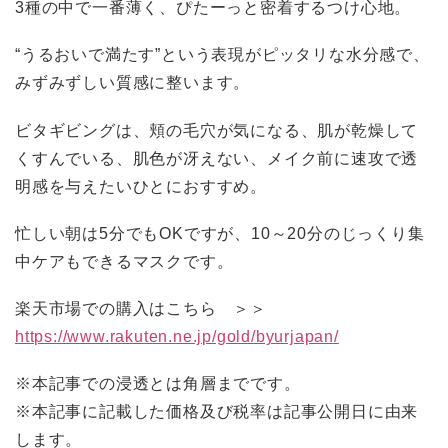
3種の中で一番薄く、ぴたーっと密着するつけ心地。
“うるおいで満たす”という表現がピッタリな水分感で、
みずみずしい質感に整います。
ビタギビングは、頬の毛穴が気になる、肌が乾燥して
くすんでいる、肌色が冴えない、メイク前に速攻で透
明感を与えたいひとにおすすめ。
忙しい朝は5分でもOKですが、10～20分のじっくり集
中ケアもできるマスクです。
楽天市場での購入はこちら ＞＞
https://www.rakuten.ne.jp/gold/byurjapan/
※本記事での浸透とは角層までです。
※本記事に記載した価格及び税率は記事公開日に由来
します。