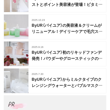
ストとポイント美容液が登場！ビタミン
＆PDRNチャージ
2025.10.23
ByUR（バイユア）の美容液＆クリームが
リニューアル！デイリーケアで毛穴スペ
シャル美容
2025.9.16
ByUR（バイユア）初のリキッドファンデ
発売！パウダーやグロースティックの新
色も登場
2025.7.30
ByUR（バイユア）からミルクタイプのク
レンジングウォーターとバブルマスクが
発売
PR