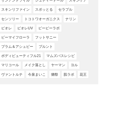
サンアンドソイル
ジュディードール
スキンケア
スキンリファイン
スポッとる
セラプル
センソリー
トコトワオーガニクス
ナリン
ビオレ
ビオレUV
ビービーラボ
ビーマイフローラ
フットサニー
プラム＆アシュビー
プルント
ボディビューティフル21
マムズバスレシピ
マリコール
メイク落とし
ヤーマン
ヨル
ヴァントルテ
今泉まいこ
獺祭
肌ラボ
花王