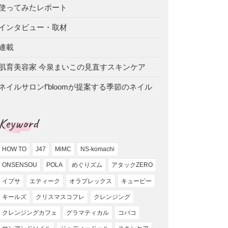
使ってみたレポート
インタビュー・取材
連載
肌育美容家 今泉まいこの見直すスキンケア
ネイルサロンf’bloomが提案する季節のネイル
Keyword
HOW TO
J47
MiMC
NS-komachi
ONSENSOU
POLA
めぐりズム
アタックZERO
イプサ
エティーク
オラプレックス
キューピー
キールズ
クリスマスコフレ
クレンジング
クレンジングカフェ
グラマティカル
コバコ