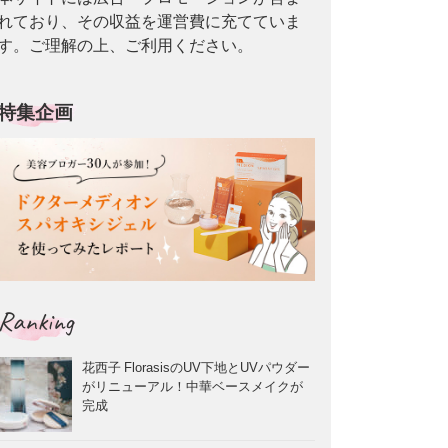
れており、その収益を運営費に充てていま
す。ご理解の上、ご利用ください。
特集企画
Ranking
花西子 FlorasisのUV下地とUVパウダー
がリニューアル！中華ベースメイクが
完成