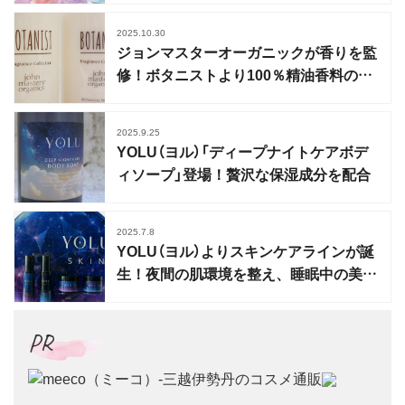
2025.10.30
ジョンマスターオーガニックが香りを監
修！ボタニストより100％精油香料のヘ
ア＆ボディケアが登場
2025.9.25
YOLU（ヨル）「ディープナイトケアボデ
ィソープ」登場！贅沢な保湿成分を配合
2025.7.8
YOLU（ヨル）よりスキンケアラインが誕
生！夜間の肌環境を整え、睡眠中の美を
高める
PR