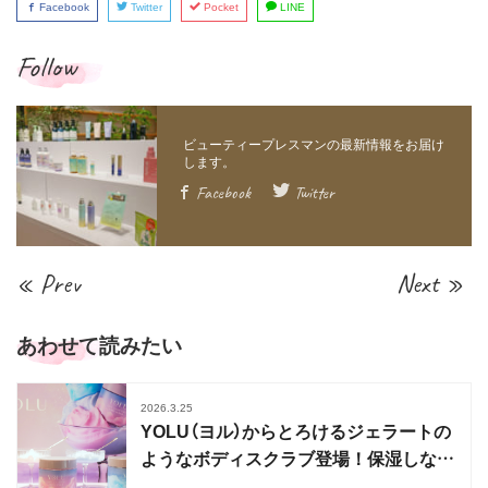
Facebook
Twitter
Pocket
LINE
Follow
Facebook
Twitter
« Prev
Next »
あわせて読みたい
2026.3.25
YOLU（ヨル）からとろけるジェラートの
ようなボディスクラブ登場！保湿しなが
らケア