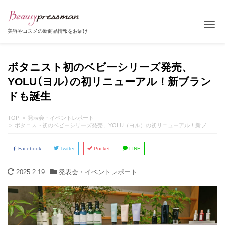
Tog
美容やコスメの新商品情報をお届け
ボタニスト初のベビーシリーズ発売、
YOLU（ヨル）の初リニューアル！新ブラン
ドも誕生
TOP
発表会・イベントレポート
ボタニスト初のベビーシリーズ発売、YOLU（ヨル）の初リニューアル！新ブランドも誕生
Facebook
Twitter
Pocket
LINE
2025.2.19
発表会・イベントレポート