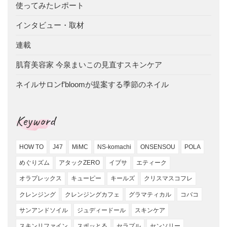
使ってみたレポート
インタビュー・取材
連載
肌育美容家 今泉まいこの見直すスキンケア
ネイルサロンf’bloomが提案する季節のネイル
Keyword
HOW TO
J47
MiMC
NS-komachi
ONSENSOU
POLA
めぐりズム
アタックZERO
イプサ
エティーク
オラプレックス
キューピー
キールズ
クリスマスコフレ
クレンジング
クレンジングカフェ
グラマティカル
コバコ
サンアンドソイル
ジュディードール
スキンケア
スキンリファイン
スポッとる
セラプル
センソリー