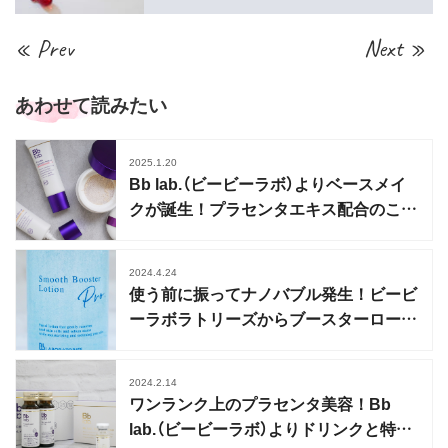
« Prev
Next »
あわせて読みたい
2025.1.20
Bb lab.（ビービーラボ）よりベースメイ
クが誕生！プラセンタエキス配合のこだ
わり
2024.4.24
使う前に振ってナノバブル発生！ビービ
ーラボラトリーズからブースターローシ
ョン発売
2024.2.14
ワンランク上のプラセンタ美容！Bb
lab.（ビービーラボ）よりドリンクと特濃