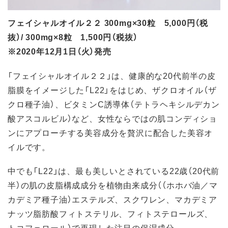
フェイシャルオイル２２ 300mg×30粒 5,000円（税
抜）/ 300mg×8粒 1,500円（税抜）
※2020年12月1日（火）発売
「フェイシャルオイル２２」は、健康的な20代前半の皮
脂膜をイメージした「L22」をはじめ、ザクロオイル（ザ
クロ種子油）、ビタミンC誘導体（テトラヘキシルデカン
酸アスコルビル）など、女性ならではの肌コンディショ
ンにアプローチする美容成分を贅沢に配合した美容オ
イルです。
中でも「L22」は、最も美しいとされている22歳（20代前
半）の肌の皮脂構成成分を植物由来成分（（ホホバ油／マ
カデミア種子油）エステルズ、スクワレン、マカデミア
ナッツ脂肪酸フィトステリル、フィトステロールズ、
トコフェロール）で再現した注目の保湿成分。