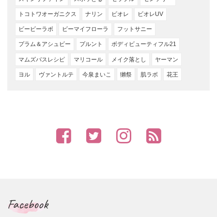
トコトワオーガニクス
ナリン
ビオレ
ビオレUV
ビービーラボ
ビーマイフローラ
フットサニー
プラム＆アシュビー
プルント
ボディビューティフル21
マムズバスレシピ
マリコール
メイク落とし
ヤーマン
ヨル
ヴァントルテ
今泉まいこ
獺祭
肌ラボ
花王
Facebook